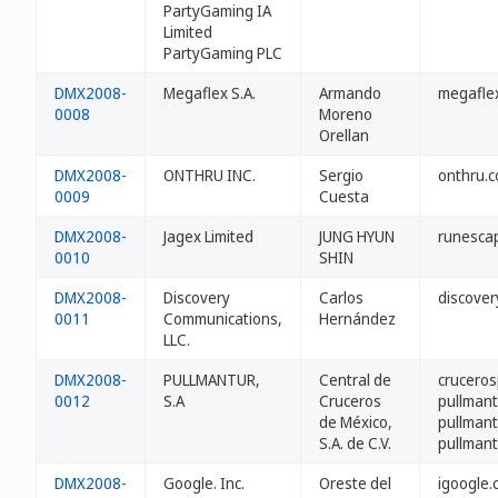
PartyGaming IA
Limited
PartyGaming PLC
DMX2008-
Megaflex S.A.
Armando
megafle
0008
Moreno
Orellan
DMX2008-
ONTHRU INC.
Sergio
onthru.
0009
Cuesta
DMX2008-
Jagex Limited
JUNG HYUN
runesca
0010
SHIN
DMX2008-
Discovery
Carlos
discover
0011
Communications,
Hernández
LLC.
DMX2008-
PULLMANTUR,
Central de
cruceros
0012
S.A
Cruceros
pullmant
de México,
pullman
S.A. de C.V.
pullmant
DMX2008-
Google. Inc.
Oreste del
igoogle