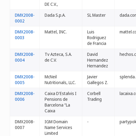
DE C.V.,
DMX2008-
Dada S.p.A.
SL Master
dada.co
0002
DMX2008-
Mattel, INC.
Luis
mattel.
0003
Rodriguez
de Francia
DMX2008-
Tv Azteca, S.A.
David
hechos.
0004
de C.V.
Hernandez
Hernandez
DMX2008-
McNeil
Javier
splenda
0005
Nutritionals, LLC.
Gallegos Z.
DMX2008-
Caixa D'Estalvis I
Corbell
lacaixa.
0006
Pensions de
Trading
Barcelona “La
Caixa
DMX2008-
IGM Domain
-
partypo
0007
Name Services
Limited