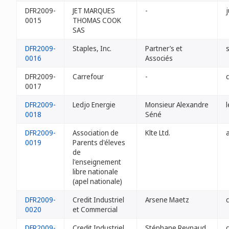
DFR2009-
JET MARQUES
-
0015
THOMAS COOK
SAS
DFR2009-
Staples, Inc.
Partner’s et
s
0016
Associés
DFR2009-
Carrefour
-
c
0017
DFR2009-
Ledjo Energie
Monsieur Alexandre
l
0018
Séné
DFR2009-
Association de
Klte Ltd.
a
0019
Parents d'éleves
de
l'enseignement
libre nationale
(apel nationale)
DFR2009-
Credit Industriel
Arsene Maetz
0020
et Commercial
DFR2009-
Credit Industriel
Stéphane Reynaud
c