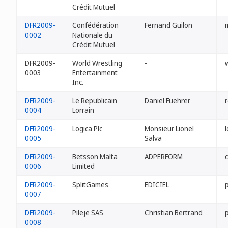
Crédit Mutuel
DFR2009-
Confédération
Fernand Guilon
0002
Nationale du
Crédit Mutuel
DFR2009-
World Wrestling
-
0003
Entertainment
Inc.
DFR2009-
Le Republicain
Daniel Fuehrer
r
0004
Lorrain
DFR2009-
Logica Plc
Monsieur Lionel
l
0005
Salva
DFR2009-
Betsson Malta
ADPERFORM
0006
Limited
DFR2009-
SplitGames
EDICIEL
p
0007
DFR2009-
Pileje SAS
Christian Bertrand
p
0008