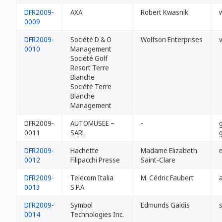
DFR2009-
AXA
Robert Kwasnik
0009
DFR2009-
Société D & O
Wolfson Enterprises
v
0010
Management
Société Golf
Resort Terre
Blanche
Société Terre
Blanche
Management
DFR2009-
AUTOMUSEE –
-
g
0011
SARL
g
DFR2009-
Hachette
Madame Elizabeth
e
0012
Filipacchi Presse
Saint-Clare
DFR2009-
Telecom Italia
M. Cédric Faubert
a
0013
S.P.A.
DFR2009-
Symbol
Edmunds Gaidis
0014
Technologies Inc.