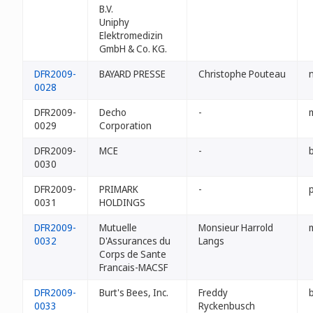
B.V.
Uniphy
Elektromedizin
GmbH & Co. KG.
DFR2009-
BAYARD PRESSE
Christophe Pouteau
0028
DFR2009-
Decho
-
0029
Corporation
DFR2009-
MCE
-
0030
DFR2009-
PRIMARK
-
p
0031
HOLDINGS
DFR2009-
Mutuelle
Monsieur Harrold
0032
D'Assurances du
Langs
Corps de Sante
Francais-MACSF
DFR2009-
Burt's Bees, Inc.
Freddy
0033
Ryckenbusch