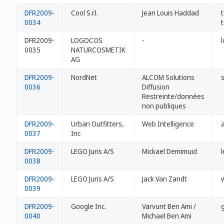
DFR2009-
Cool S.r.l.
Jean Louis Haddad
0034
DFR2009-
LOGOCOS
-
0035
NATURCOSMETIK
AG
DFR2009-
NordNet
ALCOM Solutions
0036
Diffusion
Restreinte/données
non publiques
DFR2009-
Urban Outfitters,
Web Intelligence
0037
Inc
DFR2009-
LEGO Juris A/S
Mickael Demimuid
0038
DFR2009-
LEGO Juris A/S
Jack Van Zandt
0039
DFR2009-
Google Inc.
Varvunt Ben Ami /
g
0040
Michael Ben Ami