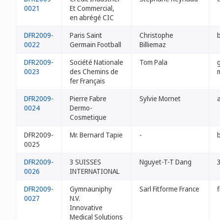
0021
Et Commercial,
en abrégé CIC
DFR2009-
Paris Saint
Christophe
0022
Germain Football
Billiemaz
DFR2009-
Société Nationale
Tom Pala
0023
des Chemins de
fer Français
DFR2009-
Pierre Fabre
Sylvie Mornet
0024
Dermo-
Cosmetique
DFR2009-
Mr. Bernard Tapie
-
0025
DFR2009-
3 SUISSES
Nguyet-T-T Dang
3
0026
INTERNATIONAL
DFR2009-
Gymnauniphy
Sarl Fitforme France
f
0027
N.V.
Innovative
Medical Solutions