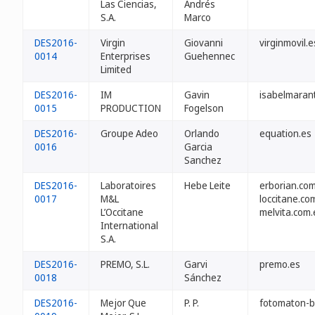
Las Ciencias,
Andrés
S.A.
Marco
DES2016-
Virgin
Giovanni
virginmovil.e
0014
Enterprises
Guehennec
Limited
DES2016-
IM
Gavin
isabelmaran
0015
PRODUCTION
Fogelson
DES2016-
Groupe Adeo
Orlando
equation.es
0016
Garcia
Sanchez
DES2016-
Laboratoires
Hebe Leite
erborian.co
0017
M&L
loccitane.co
L’Occitane
melvita.com.
International
S.A.
DES2016-
PREMO, S.L.
Garvi
premo.es
0018
Sánchez
DES2016-
Mejor Que
P. P.
fotomaton-b