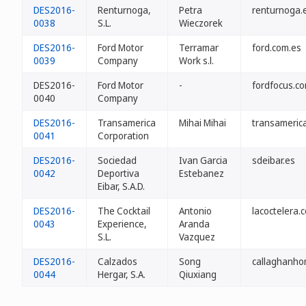
DES2016-
Renturnoga,
Petra
renturnoga.
0038
S.L.
Wieczorek
DES2016-
Ford Motor
Terramar
ford.com.es
0039
Company
Work s.l.
DES2016-
Ford Motor
-
fordfocus.c
0040
Company
DES2016-
Transamerica
Mihai Mihai
transameric
0041
Corporation
DES2016-
Sociedad
Ivan Garcia
sdeibar.es
0042
Deportiva
Estebanez
Eibar, S.A.D.
DES2016-
The Cocktail
Antonio
lacoctelera.
0043
Experience,
Aranda
S.L.
Vazquez
DES2016-
Calzados
Song
callaghanho
0044
Hergar, S.A.
Qiuxiang