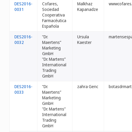
DES2016-
Cofares,
Malkhaz
wwwcofares
0031
Sociedad
Kapanadze
Cooperativa
Farmacéutica
Española
DES2016-
"Dr.
Ursula
martensesp
0032
Maertens”
Kaester
Marketing
GmbH
"Dr. Martens”
International
Trading
GmbH
DES2016-
"Dr.
zahra Genc
botasdrmart
0033
Maertens”
Marketing
GmbH
"Dr. Martens”
International
Trading
GmbH