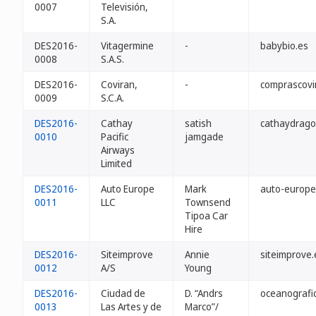
0007
Televisión,
S.A.
DES2016-
Vitagermine
-
babybio.es
0008
S.A.S.
DES2016-
Coviran,
-
comprascovi
0009
S.C.A.
DES2016-
Cathay
satish
cathaydrago
0010
Pacific
jamgade
Airways
Limited
DES2016-
Auto Europe
Mark
auto-europe
0011
LLC
Townsend
Tipoa Car
Hire
DES2016-
Siteimprove
Annie
siteimprove.
0012
A/S
Young
DES2016-
Ciudad de
D. “Andrs
oceanografi
0013
Las Artes y de
Marco”/