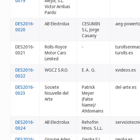
0019
Mejor, S.L.
Victor Arribas
Pardo
DES2016-
AB Electrolux
CESUMIN
aeg-powerto
0020
S.L, Jorge
Casany
DES2016-
Rolls-Royce
-
turollsenmad
0021
Motor Cars
turolls.es
Limited
DES2016-
WGCZ S.R.O.
E. A . G.
xvideos.es
0022
DES2016-
Societe
Patrick
del-arte.es
0023
Nouvelle del
Meyer
Arte
(False
Name)/
A9domains
DES2016-
AB Electrolux
Rehofrin
serviciotecn
0024
Hnos. S.L.L.
DES2016-
Groupe Adeo
Geolia S.L.,
geolia.es