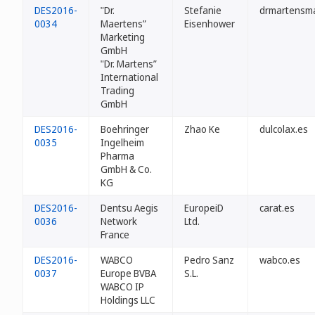
DES2016-
"Dr.
Stefanie
drmartensma
0034
Maertens”
Eisenhower
Marketing
GmbH
"Dr. Martens”
International
Trading
GmbH
DES2016-
Boehringer
Zhao Ke
dulcolax.es
0035
Ingelheim
Pharma
GmbH & Co.
KG
DES2016-
Dentsu Aegis
EuropeiD
carat.es
0036
Network
Ltd.
France
DES2016-
WABCO
Pedro Sanz
wabco.es
0037
Europe BVBA
S.L.
WABCO IP
Holdings LLC