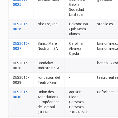
0025
Geolia
Sociedad
Limitada
DES2016-
Nite Ize, Inc.
Colconcuba
steelie.es
0026
/ Jair Meza
Blanco
DES2016-
Banco Mare
Carolina
bmnonline.c
0027
Nostrum, SA.
Alvarez
bmnonlines.
Ojeda
DES2016-
Bandalux
-
bandalux.co
0028
Industrial S.A.
DES2016-
Fundación del
-
teatroreal.e
0029
Teatro Real
DES2016-
Union des
Agustín
uefachampio
0030
Associations
Diego
Européennes
Carrasco
de Football
Carrasco
(UEFA)
23024861k