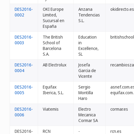
DES2016-
OKI Europe
Anzana
okidirecto.es
0002
Limited,
Tendencias
Sucursal en
S.L.
España
DES2016-
The British
Education
britishschoo
0003
School of
in
Barcelona
Excellence,
S.A.
SL
DES2016-
AB Electrolux
Josefa
recambiosza
0004
Garcia de
Vicente
DES2016-
Equifax
Sergio
asnef.com.e
0005
Iberica, S.L.
Montilla
equifax.com
Haro
DES2016-
Viatemis
Electro
cormar.es
0006
Mecanica
Cormar SA
DES2016-
RCN
-
rcn.es