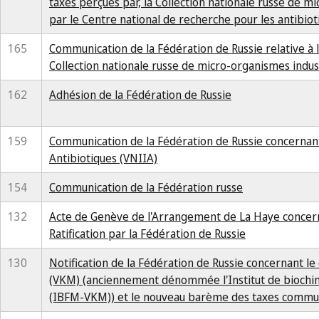
taxes perçues par, la Collection nationale russe de 
par le Centre national de recherche pour les antibio
165
Communication de la Fédération de Russie relative à 
Collection nationale russe de micro-organismes indus
162
Adhésion de la Fédération de Russie
159
Communication de la Fédération de Russie concernant 
Antibiotiques (VNIIA)
154
Communication de la Fédération russe
132
Acte de Genève de l'Arrangement de La Haye concerna
Ratification par la Fédération de Russie
130
Notification de la Fédération de Russie concernant l
(VKM) (anciennement dénommée l'Institut de biochim
(IBFM-VKM)) et le nouveau barème des taxes commun