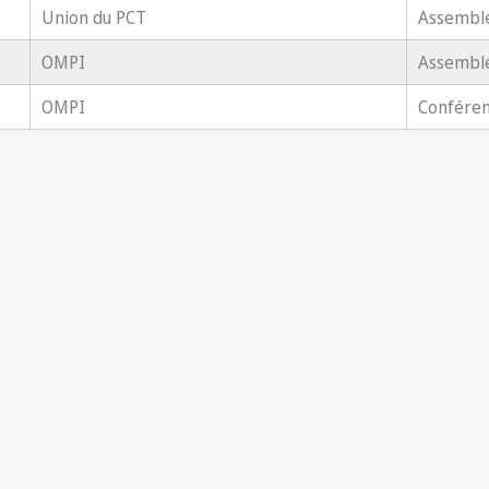
Union du PCT
Assembl
OMPI
Assembl
OMPI
Confére