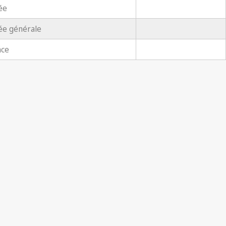
ée
ée générale
nce