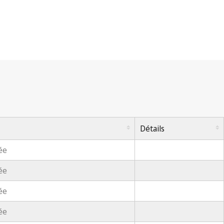
Détails
ée
ée
ée
ée