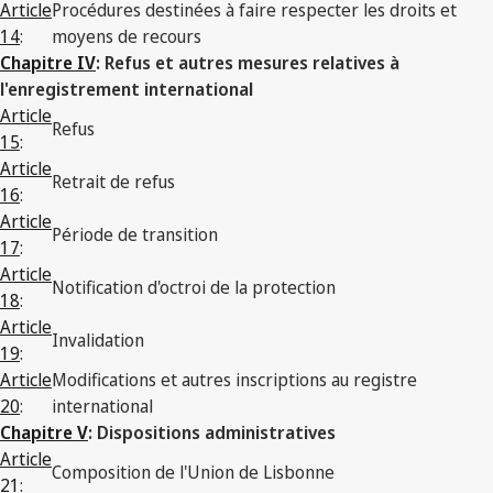
Article
Procédures destinées à faire respecter les droits et
14
:
moyens de recours
Chapitre IV
: Refus et autres mesures relatives à
l'enregistrement international
Article
Refus
15
:
Article
Retrait de refus
16
:
Article
Période de transition
17
:
Article
Notification d'octroi de la protection
18
:
Article
Invalidation
19
:
Article
Modifications et autres inscriptions au registre
20
:
international
Chapitre V
: Dispositions administratives
Article
Composition de l'Union de Lisbonne
21
: