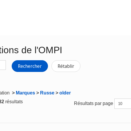
tions de l'OMPI
Rechercher
Rétablir
gation
>
Marques
>
Russe
>
older
 32
résultats
Résultats par page