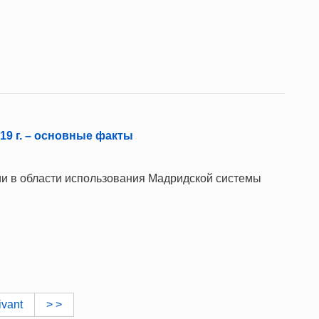
9 г. – основные факты
и в области использования Мадридской системы
ivant
> >