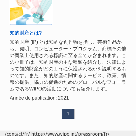
知的財産とは?
知的財産 (IP) とは知的な創作物を指し、芸術作品か
ら、発明、コンピューター・プログラム、商標その他
の商業上使用される標識に至る全てが含まれます。こ
の小冊子は、知的財産の主な種類を紹介し、法律によ
って知的財産がどのように保護されるかを説明するも
のです。また、知的財産に関するサービス、政策、情
報の提供、協力の促進のためのグローバルなフォーラ
ムであるWIPOの活動についても紹介します。
Année de publication: 2021
1
/contact/fr/
https://www.wipo.int/pressroom/fr/