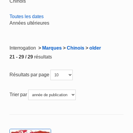
Chinois
Toutes les dates
Années ultérieures
Interrogation
>
Marques
>
Chinois
>
older
21 - 29 / 29
résultats
Résultats par page
Trier par