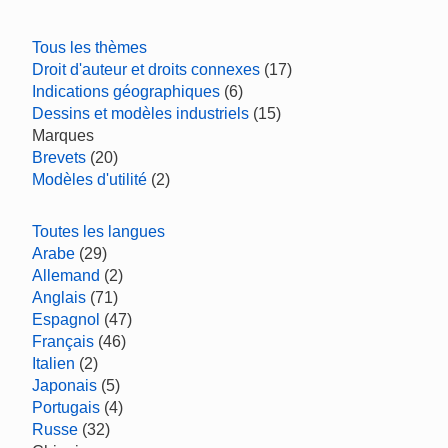
Tous les thèmes
Droit d'auteur et droits connexes
(17)
Indications géographiques
(6)
Dessins et modèles industriels
(15)
Marques
Brevets
(20)
Modèles d'utilité
(2)
Toutes les langues
Arabe
(29)
Allemand
(2)
Anglais
(71)
Espagnol
(47)
Français
(46)
Italien
(2)
Japonais
(5)
Portugais
(4)
Russe
(32)