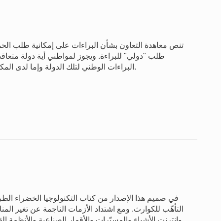
تنص معاهدة التعاون بشأن البراءات على إمكانية طلب الحماي
طلب "دولي" للبراءة. ويجوز لمواطني أية دولة متعاق
البراءات الوطني لتلك الدولة وإما لدى المكتب الدولي للويبو في جنيف، حسب اختيار مودع الطلب.
في صميم هذا الإصدار من كتاب التكنولوجيا الخضراء الطري
التأهّب للكوارث. ومع اشتداد الأزمات الناجمة عن تغير المن
وإنترنت الأشياء والمسيّرات والأقمار الصناعية والأنظمة الق