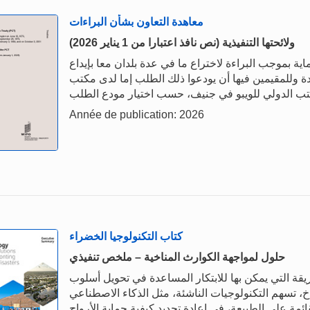
معاهدة التعاون بشأن البراءات
(نص نافذ اعتبارا من 1 يناير 2026) ولائحتها التنفيذية
ة بموجب البراءة لاختراع ما في عدة بلدان معا بإيداع
دة وللمقيمين فيها أن يودعوا ذلك الطلب إما لدى مكتب
Année de publication: 2026
كتاب التكنولوجيا الخضراء
حلول لمواجهة الكوارث المناخية – ملخص تنفيذي
قة التي يمكن بها للابتكار المساعدة في تحويل أسلوب
اخ، تسهم التكنولوجيات الناشئة، مثل الذكاء الاصطناعي
ائمة على الطبيعة، في إعادة تحديد كيفية حماية الأرواح