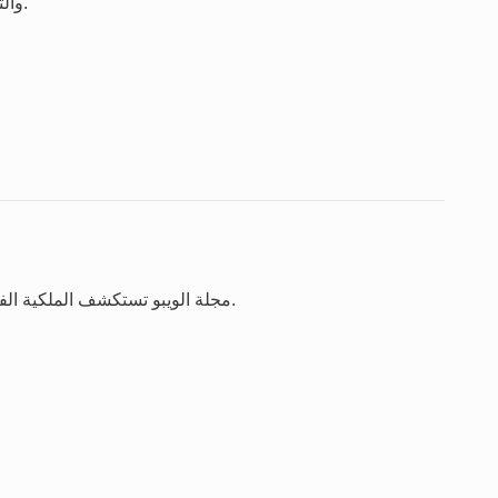
والتعليمات ا إ لدارية لتطبيق البروتوكول، ( وجدول الرسوم.
مجلة الويبو تستكشف الملكية الفكرية والإبداع والابتكار في الميدان على الصعيد العالمي.