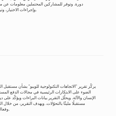
دورة. وتوفر للمشاركين المحتملين معلومات عن معايي
وإجراءات الاختيار، وترتيبات السفر، وغير ذلك من المعلومات الوجيهة اللازمة.
يركّز تقرير "الاتجاهات التكنولوجية للويبو" بشأن مستقبل ا
الضوء على الابتكارات الرئيسية في مجالات الدفع المستدام
الإنسان والآلة. ويحلّل التقرير بيانات البراءات ويؤكّد على 
مستقبلًا مليئًا بالتحوّلات. ويهدف التقرير، من خلال
وفعالة ومترابطة تتماشى مع خطة الأمم المتحدة لعام 2030.