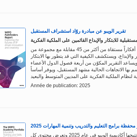
تقرير الويبو عن مبادرة روّاد استشراف المستقبل
قبلية للابتكار والإبداع القائمين على الملكية الفكرية
يلخّص تقرير الويبو عن مبادرة روّاد استشراف المستقبل أفكاراً مستقاة من أكثر من 45 مقابلة مع مجموعة من
والإبداع، ويستكشف الكيفية التي قد يتطور بها الابتكار
بداع القائمان على الملكية الفكرية بحلول عام 2034. ويساعد التقرير المكوّن من أربعة فصول الدول الأعضاء
 بها الاتجاهات الحالية مشهد المستقبل، ويوفر أساساً
Année de publication: 2025
 محفظة برامج التعليم والتدريب وتنمية المهارات 2025
تشكّل هذه المحفظة فهرسا لكل فرص التدريب التي تتيحها أكاديمية الويبو في عام 2025 وتعرض محتوى كل