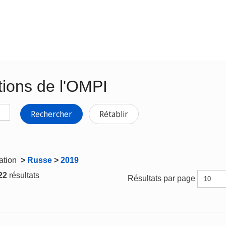
tions de l'OMPI
Rechercher
Rétablir
gation
>
Russe
>
2019
 22
résultats
Résultats par page