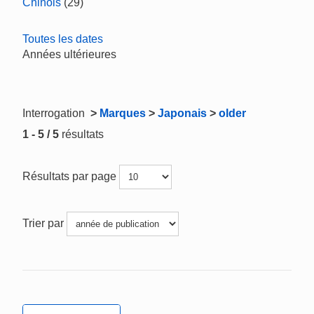
Chinois
(29)
Toutes les dates
Années ultérieures
Interrogation
>
Marques
>
Japonais
>
older
1 - 5 / 5
résultats
Résultats par page
Trier par