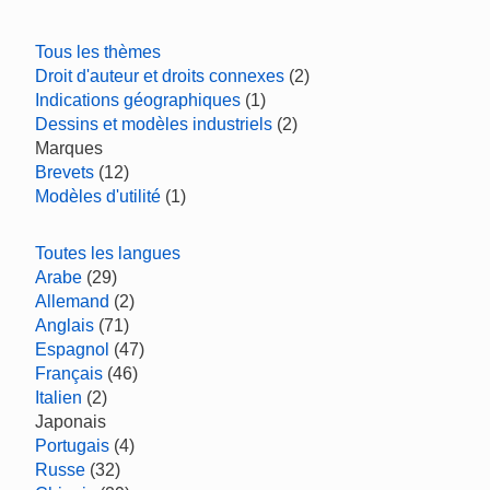
Tous les thèmes
Droit d'auteur et droits connexes
(2)
Indications géographiques
(1)
Dessins et modèles industriels
(2)
Marques
Brevets
(12)
Modèles d'utilité
(1)
Toutes les langues
Arabe
(29)
Allemand
(2)
Anglais
(71)
Espagnol
(47)
Français
(46)
Italien
(2)
Japonais
Portugais
(4)
Russe
(32)