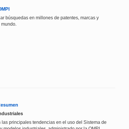
 OMPI
uar búsquedas en millones de patentes, marcas y
el mundo.
 Resumen
ndustriales
 las principales tendencias en el uso del Sistema de
 y modelos industriales, administrado por la OMPI.