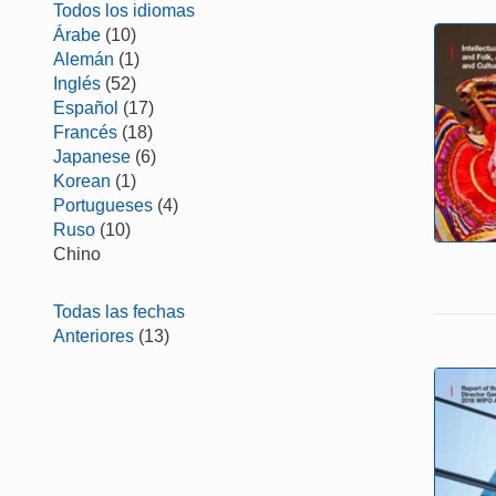
Todos los idiomas
Árabe
(10)
Alemán
(1)
Inglés
(52)
Español
(17)
Francés
(18)
Japanese
(6)
Korean
(1)
Portugueses
(4)
Ruso
(10)
Chino
Todas las fechas
Anteriores
(13)