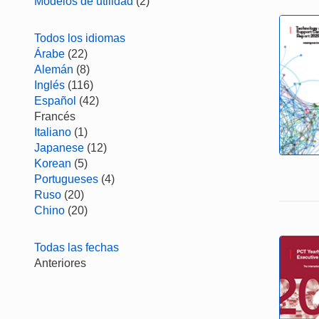
Modelos de utilidad
(2)
Todos los idiomas
Árabe
(22)
Alemán
(8)
Inglés
(116)
Español
(42)
Francés
Italiano
(1)
Japanese
(12)
Korean
(5)
Portugueses
(4)
Ruso
(20)
Chino
(20)
Todas las fechas
Anteriores