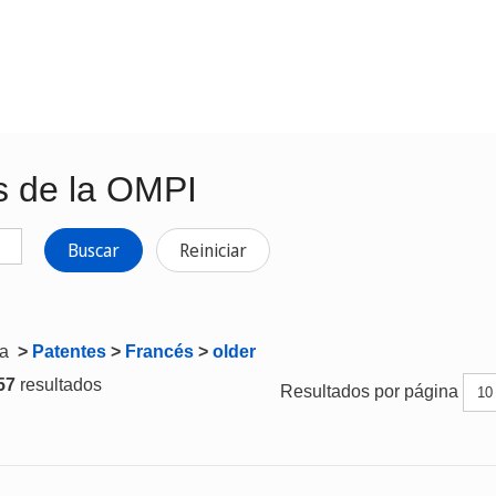
s de la OMPI
Buscar
Reiniciar
ta
>
Patentes
>
Francés
>
older
 57
resultados
Resultados por página