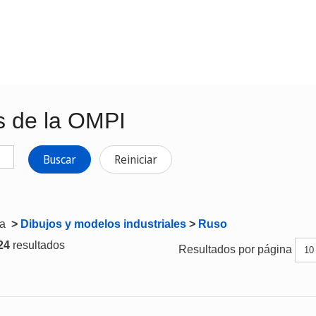
s de la OMPI
Buscar
Reiniciar
ta
>
Dibujos y modelos industriales
>
Ruso
 24
resultados
Resultados por página