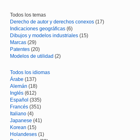
Todos los temas
Derecho de autor y derechos conexos
(17)
Indicaciones geográficas
(6)
Dibujos y modelos industriales
(15)
Marcas
(29)
Patentes
(20)
Modelos de utilidad
(2)
Todos los idiomas
Árabe
(137)
Alemán
(18)
Inglés
(612)
Español
(335)
Francés
(351)
Italiano
(4)
Japanese
(41)
Korean
(15)
Holandeses
(1)