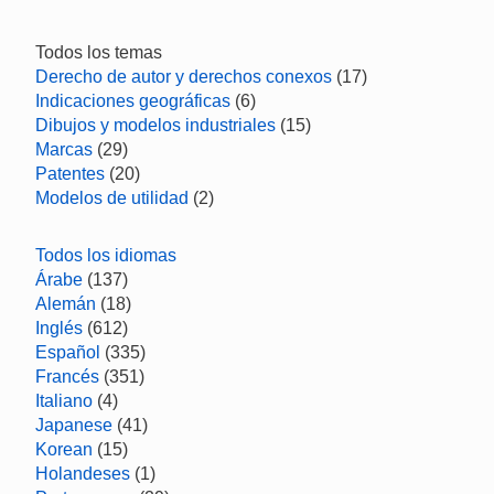
Todos los temas
Derecho de autor y derechos conexos
(17)
Indicaciones geográficas
(6)
Dibujos y modelos industriales
(15)
Marcas
(29)
Patentes
(20)
Modelos de utilidad
(2)
Todos los idiomas
Árabe
(137)
Alemán
(18)
Inglés
(612)
Español
(335)
Francés
(351)
Italiano
(4)
Japanese
(41)
Korean
(15)
Holandeses
(1)