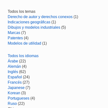
Todos los temas
Derecho de autor y derechos conexos
(1)
Indicaciones geográficas
(1)
Dibujos y modelos industriales
(5)
Marcas
(7)
Patentes
(4)
Modelos de utilidad
(1)
Todos los idiomas
Árabe
(22)
Alemán
(4)
Inglés
(62)
Español
(24)
Francés
(27)
Japanese
(7)
Korean
(3)
Portugueses
(4)
Ruso
(22)