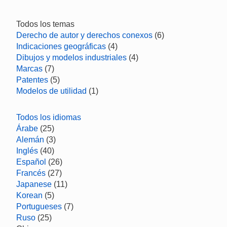
Todos los temas
Derecho de autor y derechos conexos
(6)
Indicaciones geográficas
(4)
Dibujos y modelos industriales
(4)
Marcas
(7)
Patentes
(5)
Modelos de utilidad
(1)
Todos los idiomas
Árabe
(25)
Alemán
(3)
Inglés
(40)
Español
(26)
Francés
(27)
Japanese
(11)
Korean
(5)
Portugueses
(7)
Ruso
(25)