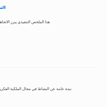
االستع
هذا الملخص التنفيذي يبرز الاتجاه
نبذة عامة عن النشاط في مجال الملكية الفكرية استنادا إلى آخر سنة تتوافر بشأنها الإحصاءات الكاملة.