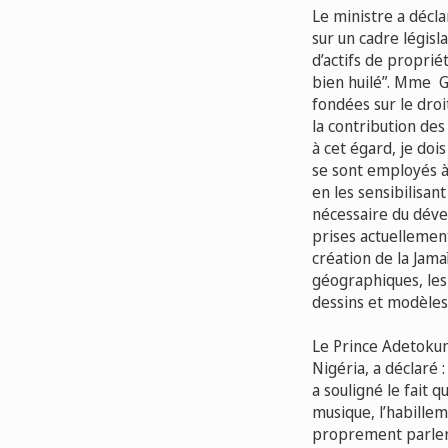
Le ministre a décl
sur un cadre législ
d’actifs de proprié
bien huilé”. Mme Gr
fondées sur le droi
la contribution des 
à cet égard, je do
se sont employés à
en les sensibilisan
nécessaire du déve
prises actuellemen
création de la Jama
géographiques, les 
dessins et modèles 
Le Prince Adetokunb
Nigéria, a déclaré 
a souligné le fait q
musique, l’habillem
proprement parler 