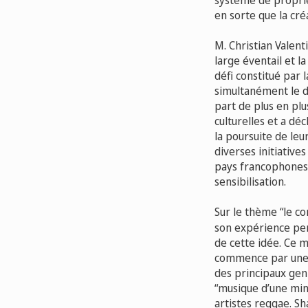
système de proprié
en sorte que la cré
M. Christian Valent
large éventail et l
défi constitué par 
simultanément le d
part de plus en plu
culturelles et a dé
la poursuite de leu
diverses initiative
pays francophones
sensibilisation.
Sur le thème “le co
son expérience pers
de cette idée. Ce m
commence par une i
des principaux gen
“musique d’une min
artistes reggae. Sh