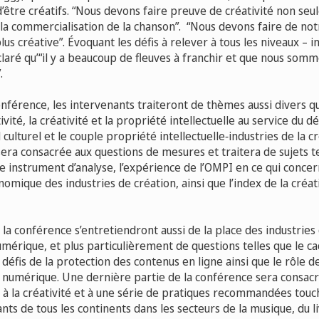
’être créatifs. “Nous devons faire preuve de créativité non seu
la commercialisation de la chanson”. “Nous devons faire de no
lus créative”. Évoquant les défis à relever à tous les niveaux – in
éclaré qu’“il y a beaucoup de fleuves à franchir et que nous somme
.
nférence, les intervenants traiteront de thèmes aussi divers qu
tivité, la créativité et la propriété intellectuelle au service du
l culturel et le couple propriété intellectuelle‑industries de la 
sera consacrée aux questions de mesures et traitera de sujets t
 instrument d’analyse, l’expérience de l’OMPI en ce qui concern
nomique des industries de création, ainsi que l’index de la créat
 la conférence s’entretiendront aussi de la place des industries
mérique, et plus particulièrement de questions telles que le ca
s défis de la protection des contenus en ligne ainsi que le rôle d
du numérique. Une dernière partie de la conférence sera consacr
 à la créativité et à une série de pratiques recommandées tou
nts de tous les continents dans les secteurs de la musique, du l