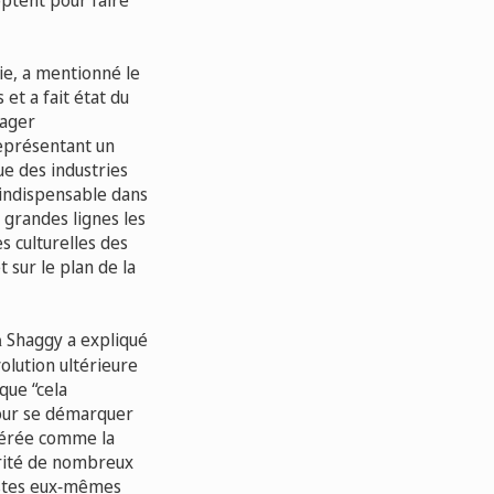
optent pour faire
ie, a mentionné le
et a fait état du
rager
représentant un
ue des industries
e indispensable dans
 grandes lignes les
s culturelles des
 sur le plan de la
Shaggy a expliqué
n
volution ultérieure
que “cela
pour se démarquer
dérée comme la
arité de nombreux
tistes eux‑mêmes