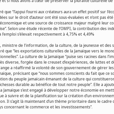
 et si nous avons à cœur de préserver la pluralité culturelle de
é que “l’appui fourni aux créateurs aura un effet positif sur l’éc
dées sur le droit d’auteur ont été sous‑évaluées et n’ont pas ét
conomique et une source de croissance majeur malgré leur co
ise”. Selon une étude récente de l’OMPI, la contribution des ind
à l’emploi s’élevait respectivement à 4,75% et 4,49%
ministre de l’information, de la culture, de la jeunesse et des 
aré que “les exportations culturelles de la Jamaïque vers le mon
nnelles”. La culture de la Jamaïque “puise ses racines dans l’im
ès diverse, forgée dans le creuset d’expériences, de luttes et d
nge a réaffirmé la volonté de son gouvernement de gérer les
amaïque, précisant que “nous sommes conscients du fait que ce son
vation du peuple jamaïcain émanant de la culture qui constituer
ichesses durable au bénéfice de tout notre peuple”. Elle a ajout
 Jamaïque s’est engagé à développer notre économie en metta
que à suivre et de la planification sur la création d’un environn
ion. Il s’agit là maintenant d’un thème prioritaire dans le cad
ays concernant le commerce et les investissements”.