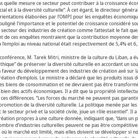
ns quelle mesure ce secteur peut contribuer à la croissance éc
l et à la diversité culturelle”. À cet égard, le directeur généra
s orientations élaborées par l’OMPI pour les enquêtes économiqu
 souligné l’importance et le potentiel de croissance considéré sou
cteur des industries de création comme l’attestait le fait que 
t de ces enquêtes montraient que la contribution moyenne des
à l’emploi au niveau national était respectivement de 5,4% et 6
conférence, M. Tarek Mitri, ministre de la culture du Liban, a é
éthique” de préserver la diversité culturelle en accordant un so
 faveur du développement des industries de création axé sur l
éation d’emplois. Le ministre a déclaré que les produits issus de
des biens de consommation et ne devraient pas être transfor
bien des actifs économiques. Il a dit que la propriété intellectu
ces différences. “Les forces du marché ne peuvent pas garantir 
promotion de la diversité culturelle. La politique menée par les
le secteur privé et la société civile, joue un rôle essentiel”. Il 
création propres à une culture donnée, indiquant que, “dans un 
nombre d’industries culturelles peuvent ne pas être compétitive
 où le marché est limité, mais elles doivent se développer si n