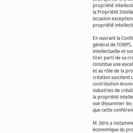
propriété intellect
la Propriété Intell
occasion exceptionn
propriété intellect
En ouvrant la Confé
général de l’OMPI, 
intellectuelle et s
tirer parti de sa 
constitue une excel
et au rôle de la pr
création suscitent 
contribution économ
industries de créat
la propriété intell
vue d’examiner les 
que cette conféren
M. Idris a instamm
économique du proc