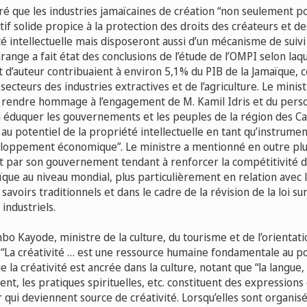
aré que les industries jamaïcaines de création “non seulement p
atif solide propice à la protection des droits des créateurs et d
té intellectuelle mais disposeront aussi d’un mécanisme de suivi 
ange a fait état des conclusions de l’étude de l’OMPI selon laqu
t d’auteur contribuaient à environ 5,1% du PIB de la Jamaïque, 
secteurs des industries extractives et de l’agriculture. Le minist
is rendre hommage à l’engagement de M. Kamil Idris et du pers
 éduquer les gouvernements et les peuples de la région des Car
t au potentiel de la propriété intellectuelle en tant qu’instrum
loppement économique”. Le ministre a mentionné en outre plusi
t par son gouvernement tendant à renforcer la compétitivité d
ïque au niveau mondial, plus particulièrement en relation avec l
savoirs traditionnels et dans le cadre de la révision de la loi su
industriels.
o Kayode, ministre de la culture, du tourisme et de l’orientati
: “La créativité … est une ressource humaine fondamentale au pote
ue la créativité est ancrée dans la culture, notant que “la langue,
ent, les pratiques spirituelles, etc. constituent des expressions 
qui deviennent source de créativité. Lorsqu’elles sont organis