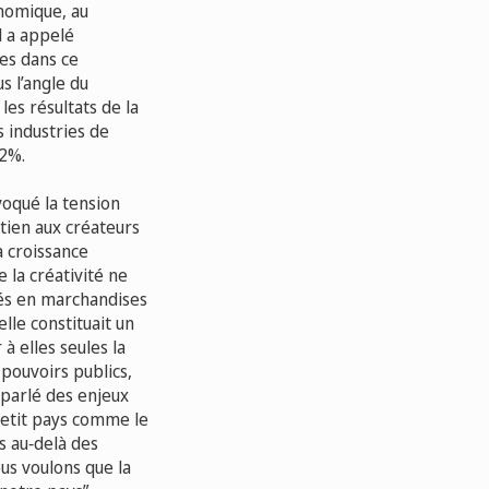
onomique, au
l a appelé
es dans ce
s l’angle du
les résultats de la
 industries de
,2%.
voqué la tension
utien aux créateurs
a croissance
 la créativité ne
més en marchandises
elle constituait un
à elles seules la
 pouvoirs publics,
a parlé des enjeux
petit pays comme le
s au‑delà des
ous voulons que la