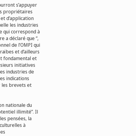
ourront s’appuyer
es propriétaires
et d’application
elle les industries
ce qui correspond à
re a déclaré que “,
onnel de l’OMPI qui
aïbes et d’ailleurs
ent fondamental et
eurs initiatives
es industries de
es indications
r les brevets et
on nationale du
ntiel illimité”. Il
 les pensées, la
culturelles à
ées