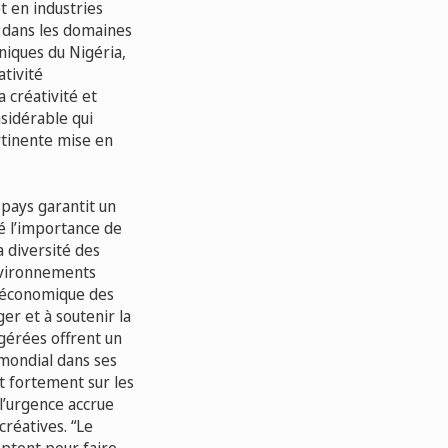
t en industries
é dans les domaines
niques du Nigéria,
ativité
 créativité et
nsidérable qui
rtinente mise en
 pays garantit un
é l’importance de
a diversité des
environnements
ce économique des
er et à soutenir la
 gérées offrent un
 mondial dans ses
t fortement sur les
“l’urgence accrue
réatives. “Le