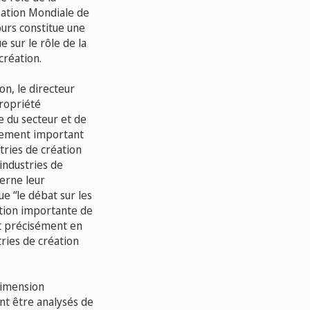
isation Mondiale de
ours constitue une
 sur le rôle de la
création.
on, le directeur
propriété
e du secteur et de
ènement important
tries de création
 industries de
cerne leur
e “le débat sur les
bution importante de
est précisément en
tries de création
dimension
nt être analysés de