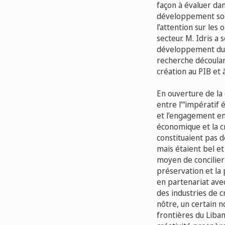
façon à évaluer da
développement socia
l’attention sur le
secteur. M. Idris a
développement du se
recherche découlan
création au PIB et 
En ouverture de la 
entre l’“impératif 
et l’engagement en
économique et la cr
constituaient pas 
mais étaient bel et 
moyen de concilier 
préservation et la 
en partenariat avec 
des industries de 
nôtre, un certain 
frontières du Liban