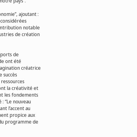
 notre pays”.
onomie”, ajoutant :
é considérées
ntribution notable
ustries de création
sports de
de ont été
agination créatrice
e succès
 ressources
t la créativité et
ont les fondements
é : “Le nouveau
nt l’accent au
ement propice aux
re du programme de