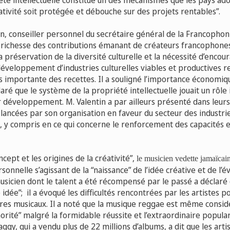
té intellectuelle constitue un des mécanismes que les pays ad
ativité soit protégée et débouche sur des projets rentables”.
in, conseiller personnel du secrétaire général de la Francophon
a richesse des contributions émanant de créateurs francophones 
la préservation de la diversité culturelle et la nécessité d’encou
éveloppement d’industries culturelles viables et productives 
s importante des recettes. Il a souligné l’importance économiq
claré que le système de la propriété intellectuelle jouait un rôl
r développement. M. Valentin a par ailleurs présenté dans leurs
s lancées par son organisation en faveur du secteur des industrie
,
y compris en ce qui concerne le renforcement des capacités et
ncept et les origines de la créativité”,
le musicien vedette jamaïcai
onnelle s’agissant de la “naissance” de l’idée créative et de l’é
usicien dont le talent a été récompensé par le passé a déclaré 
dée”; il a évoqué les difficultés rencontrées par les artistes 
res musicaux. Il a noté que la musique reggae est même consi
orité” malgré la formidable réussite et l’extraordinaire popul
aggy, qui a vendu plus de 22 millions d’albums, a dit que les ar