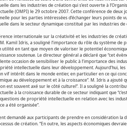
uelle dans les industries de création qui s’est ouverte à l’Organ
ectuelle (OMPI) le 29 octobre 2007. Cette conférence de deux j
elle pour les parties intéressées d’échanger leurs points de vue
uelle dans le secteur dynamique constitué par les industries de 
rence internationale sur la créativité et les industries de créati
M. Kamil Idris, a souligné l’importance du rôle du système de 
on utilité en tant que moyen de valoriser le potentiel économiqu
croissance soutenue. Le directeur général a déclaré que “cet év
lente occasion de sensibiliser le public à l’importance des indus
opriété intellectuelle dans leur développement. Aujourd’hui, les
un vif intérêt dans le monde entier, en particulier en ce qui con
ique au développement et à la croissance”. M. Idris a ajouté qu
ion est souvent axé sur le côté culturel”. Il a souligné la contri
ectuelle à la croissance durable de ce secteur indiquant que “c’
questions de propriété intellectuelle en relation avec les indus
ce a été organisée”.
ent demandé aux participants de prendre en considération la 
essus de création. “En outre, les aspects économiques devraie