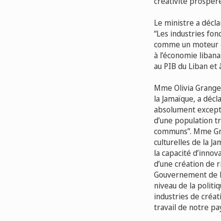
créativité prospère
Le ministre a déclar
“Les industries fon
comme un moteur é
à l’économie libana
au PIB du Liban et 
Mme Olivia Grange, 
la Jamaïque, a décl
absolument exceptio
d’une population tr
communs”. Mme Gra
culturelles de la J
la capacité d’inno
d’une création de r
Gouvernement de la
niveau de la politi
industries de créat
travail de notre p