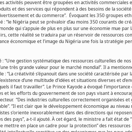
es activités peuvent être groupées en activités commerciales e
oduits et des services qui répondent à des besoins de la sociét
 divertissement et du commerce”. Évoquant les 350 groupes eth
ré : “le Nigéria peut se prévaloir d’au moins 350 courants de cré
 monde qui s’appuie de plus en plus sur une économie mue par la
irs, cette réalité se traduira par un réservoir de ressources co
sance économique et l’image du Nigéria une fois la stratégie pe
é : “Une gestion systématique des ressources culturelles de nos
’une très grande valeur pour le marché mondial”. Il a mentionn
lle : “La créativité s’épanouit dans une société caractérisée par l
 l’existence d’une multitude d’idées et situations diverses et d’
quels il faut travailler”. Le Prince Kayode a évoqué l’importan
les et les efforts du gouvernement de son pays visant à encourag
secteur. “Des industries culturelles correctement organisées et
able”. “Il est clair que le développement économique au niveau
istes s’oriente inexorablement dans des directions qui reposen
 des pays”, a‑t‑il ajouté. À cet égard, le ministre a fait état de 
e mettre en place un cadre pour la protection” des ressources c