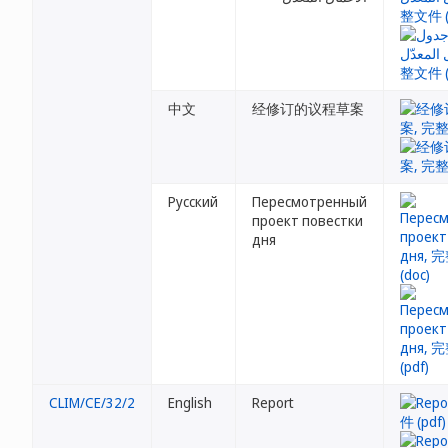
中文
经修订的议程草案
Русский
Пересмотренный
проект повестки
дня
CLIM/CE/32/2
English
Report