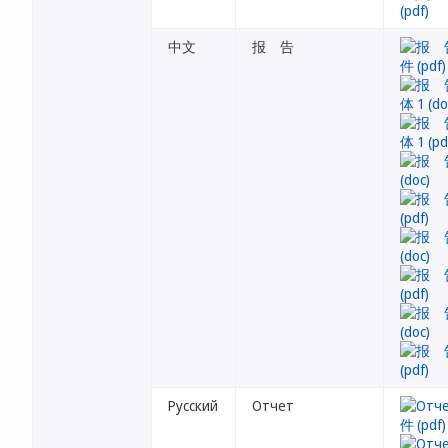
中文
报 告
Русский
Отчет