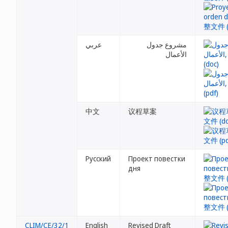
مشروع جدول
عربي
الأعمال
中文
议程草案
Русский
Проект повестки
дня
CLIM/CE/32/1
English
Revised Draft