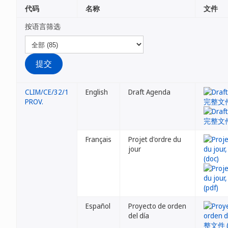
代码
名称
文件
按语言筛选
CLIM/CE/32/1
English
Draft Agenda
PROV.
Français
Projet d'ordre du
jour
Español
Proyecto de orden
del día