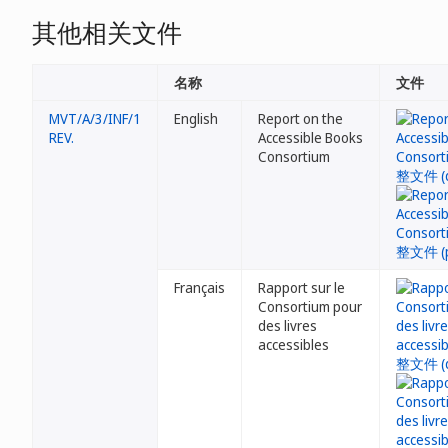
其他相关文件
名称
文件
MVT/A/3/INF/1
English
Report on the
REV.
Accessible Books
Consortium
Français
Rapport sur le
Consortium pour
des livres
accessibles