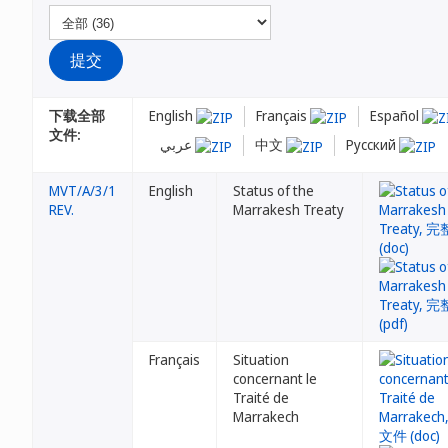
下载全部
English
Français
Español
文件:
عربي
中文
Русский
MVT/A/3/1
English
Status of the
REV.
Marrakesh Treaty
Français
Situation
concernant le
Traité de
Marrakech