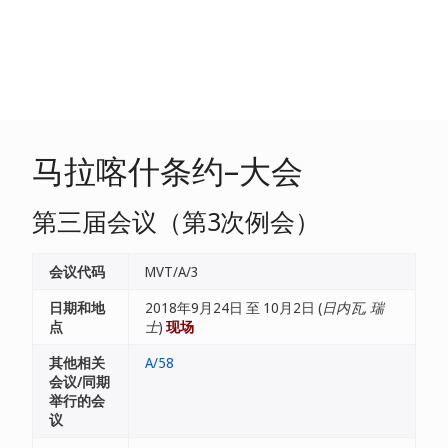
马拉喀什条约–大会
第三届会议（第3次例会）
会议代码
MVT/A/3
日期和地
2018年9月24日 至 10月2日 (
日内瓦, 瑞
点
士
)
现场
其他相关
A/58
会议/同期
举行的会
议