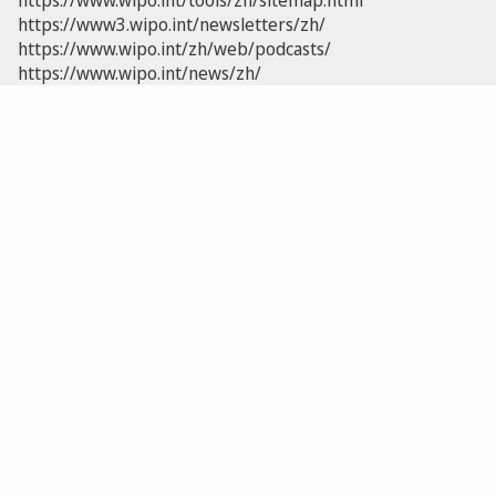
https://www.wipo.int/tools/zh/sitemap.html
https://www3.wipo.int/newsletters/zh/
https://www.wipo.int/zh/web/podcasts/
https://www.wipo.int/news/zh/