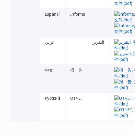
Español
Informe
التقرير
عربي
中文
报 告
Русский
ОТЧЕТ