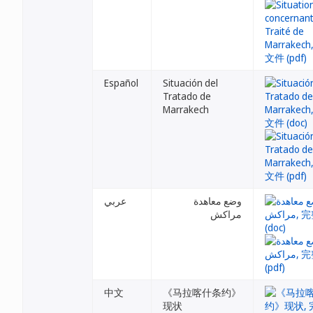
Español
Situación del
Tratado de
Marrakech
وضع معاهدة
عربي
مراكش
中文
《马拉喀什条约》
现状