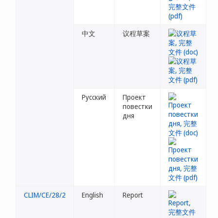
中文
议程草案
Русский
Проект
повестки
дня
CLIM/CE/28/2
English
Report