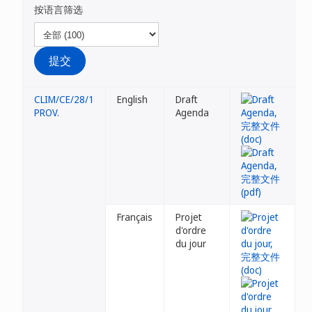
按语言筛选
CLIM/CE/28/1
English
Draft
PROV.
Agenda
Français
Projet
d'ordre
du jour