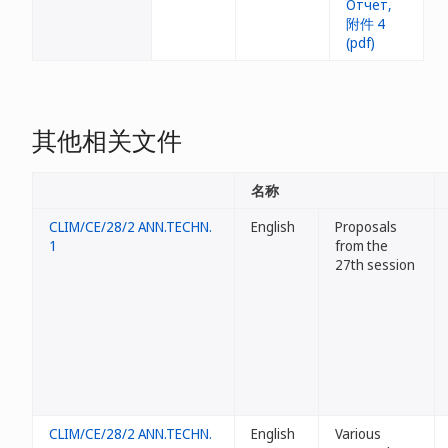
其他相关文件
名称
CLIM/CE/28/2 ANN.TECHN.
English
Proposals
1
from the
27th session
CLIM/CE/28/2 ANN.TECHN.
English
Various