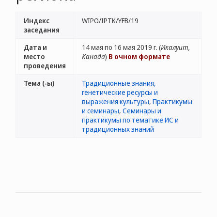
Индекс
WIPO/IPTK/YFB/19
заседания
Дата и
14 мая по 16 мая 2019 г. (
Икалуит,
место
Канада
)
В очном формате
проведения
Тема (-ы)
Традиционные знания,
генетические ресурсы и
выражения культуры
,
Практикумы
и семинары
,
Семинары и
практикумы по тематике ИС и
традиционных знаний