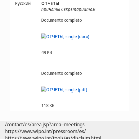
Русский
ОТЧЕТЫ
приняты Секретариатом
Documento completo
49 KB
Documento completo
118 KB
/contact/es/area.jsp?area=meetings
https://www.wipo.int/pressroom/es/
https://www.wipo.int/tools/es/disclaim.html