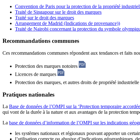
Convention de Paris pour la protection de la propriété industriel
Traité de Singapour sur le droit des marques
Traité sur le droit des marques
Arrangement de Madrid (Indications de provenance))
Traité de Nairobi concernant la protection du symbole olympiq
Recommandations communes
Ces recommandations communes répondent aux tendances et faits nouve
Protection des marques notoires
Licences de marques
Protection des marques, et autres droits de propriété industrielle 
Pratiques nationales
La
Base de données de l’OMPI sur la ‘Protection temporaire accordée a
qui vont de la durée à la nature et aux avantages de la protection tempora
La
base de données d’information de l’OMPI sur les indications géog
les systèmes nationaux et régionaux pouvant apporter un certain
l’utilisation correcte ou abusive d’indications géographiques, 