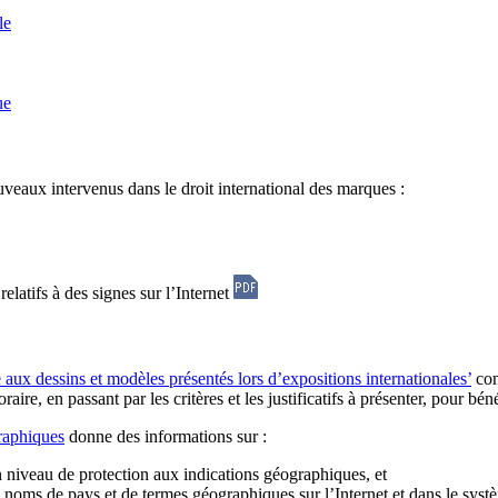
le
ue
aux intervenus dans le droit international des marques :
relatifs à des signes sur l’Internet
ux dessins et modèles présentés lors d’expositions internationales’
con
ire, en passant par les critères et les justificatifs à présenter, pour béné
raphiques
donne des informations sur :
 niveau de protection aux indications géographiques, et
de noms de pays et de termes géographiques sur l’Internet et dans le sy