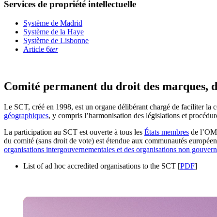
Services de propriété intellectuelle
Système de Madrid
Système de la Haye
Système de Lisbonne
Article 6
ter
Comité permanent du droit des marques, des
Le SCT, créé en 1998, est un organe délibérant chargé de faciliter la 
géographiques
, y compris l’harmonisation des législations et procédur
La participation au SCT est ouverte à tous les
États membres
de l’OMP
du comité (sans droit de vote) est étendue aux communautés européen
organisations intergouvernementales et des organisations non gouvern
List of ad hoc accredited organisations to the SCT [
PDF
]