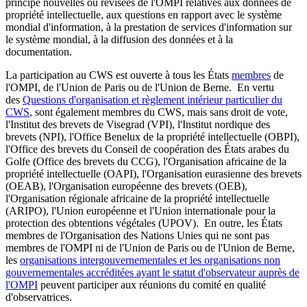
principe nouvelles ou révisées de l'OMPI relatives aux données de
propriété intellectuelle, aux questions en rapport avec le système
mondial d'information, à la prestation de services d'information sur
le système mondial, à la diffusion des données et à la
documentation.
La participation au CWS est ouverte à tous les États
membres
de
l'OMPI, de l'Union de Paris ou de l'Union de Berne. En vertu
des
Questions d'organisation et règlement intérieur particulier du
CWS
, sont également membres du CWS, mais sans droit de vote,
l'Institut des brevets de Visegrad (VPI), l'Institut nordique des
brevets (NPI), l'Office Benelux de la propriété intellectuelle (OBPI),
l'Office des brevets du Conseil de coopération des États arabes du
Golfe (Office des brevets du CCG), l'Organisation africaine de la
propriété intellectuelle (OAPI), l'Organisation eurasienne des brevets
(OEAB), l'Organisation européenne des brevets (OEB),
l'Organisation régionale africaine de la propriété intellectuelle
(ARIPO), l'Union européenne et l'Union internationale pour la
protection des obtentions végétales (UPOV). En outre, les États
membres de l'Organisation des Nations Unies qui ne sont pas
membres de l'OMPI ni de l'Union de Paris ou de l'Union de Berne,
les
organisations intergouvernementales et les organisations non
gouvernementales accréditées ayant le statut d'observateur auprès de
l'OMPI
peuvent participer aux réunions du comité en qualité
d'observatrices.