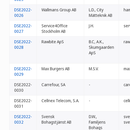
DSE2022-
Wallmans Group AB
L.D., City
ham
0026
Mätteknik AB
DSE2022-
Service4Office
J.H.
ser
0027
Stockholm AB
DSE2022-
Rawbite ApS
B.C, A.K.,
raw
0028
Skumgaarden
ApS
DSE2022-
Max Burgers AB
M.S.V.
max
0029
DSE2022-
Carrefour, SA
-
car
0030
DSE2022-
Cellnex Telecom, S.A.
-
cel
0031
DSE2022-
Svensk
D.W.,
sve
0032
Bohagstjänst AB
Familjens
sve
Bohags