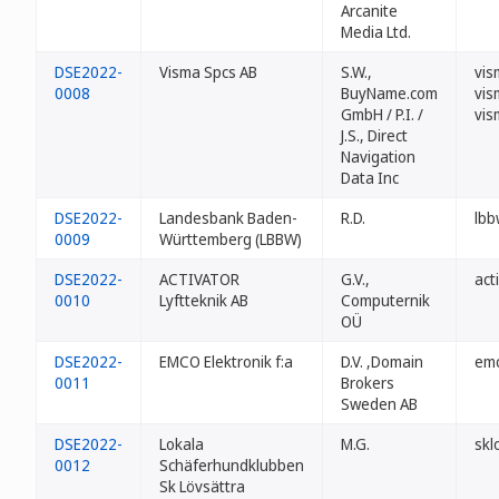
Arcanite
Media Ltd.
DSE2022-
Visma Spcs AB
S.W.,
vis
0008
BuyName.com
vis
GmbH / P.I. /
vis
J.S., Direct
Navigation
Data Inc
DSE2022-
Landesbank Baden-
R.D.
lbb
0009
Württemberg (LBBW)
DSE2022-
ACTIVATOR
G.V.,
act
0010
Lyftteknik AB
Computernik
OÜ
DSE2022-
EMCO Elektronik f:a
D.V. ,Domain
emc
0011
Brokers
Sweden AB
DSE2022-
Lokala
M.G.
skl
0012
Schäferhundklubben
Sk Lövsättra