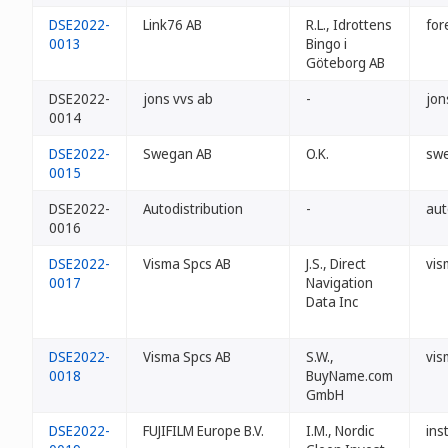
DSE2022-
Link76 AB
R.L., Idrottens
for
0013
Bingo i
Göteborg AB
DSE2022-
jons vvs ab
-
jon
0014
DSE2022-
Swegan AB
O.K.
sw
0015
DSE2022-
Autodistribution
-
aut
0016
DSE2022-
Visma Spcs AB
J.S., Direct
vis
0017
Navigation
Data Inc
DSE2022-
Visma Spcs AB
S.W.,
vis
0018
BuyName.com
GmbH
DSE2022-
FUJIFILM Europe B.V.
I.M., Nordic
ins