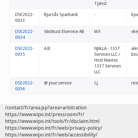
Tjänst
DSE2022-
Bjursås Sparbank
-
bju
0033
DSE2022-
Västkust Elservice AB
M.F.
vke
0034
DSE2022-
A.B.
NJALLA - 1337
ale
0035
Services LLC /
bou
Host Master,
1337 Services
LLC
DSE2022-
@ your service
I.J.
res
0036
/contact/fr/area.jsp?area=arbitration
https://www.wipo.int/pressroom/fr/
https://www.wipo.int/tools/fr/disclaim.html
https://www.wipo.int/fr/web/privacy-policy/
https://www.wipo.int/fr/web/accessibility/