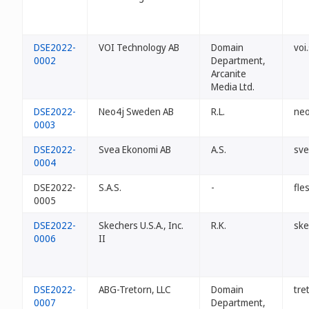
DSE2022-
VOI Technology AB
Domain
voi
0002
Department,
Arcanite
Media Ltd.
DSE2022-
Neo4j Sweden AB
R.L.
neo
0003
DSE2022-
Svea Ekonomi AB
A.S.
sve
0004
DSE2022-
S.A.S.
-
fle
0005
DSE2022-
Skechers U.S.A., Inc.
R.K.
ske
0006
II
DSE2022-
ABG-Tretorn, LLC
Domain
tre
0007
Department,