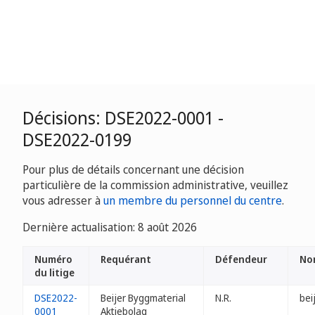
Décisions: DSE2022-0001 -
DSE2022-0199
Pour plus de détails concernant une décision
particulière de la commission administrative, veuillez
vous adresser à
un membre du personnel du centre
.
Dernière actualisation: 8 août 2026
Numéro
Requérant
Défendeur
No
du litige
DSE2022-
Beijer Byggmaterial
N.R.
bei
0001
Aktiebolag