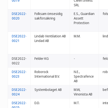
0019
Cleen Invest
SRL
DSE2022-
Folksam ömsesidig
E.S., Guardian
fol
0020
sakförsäkring
Assett
Protection
DSE2022-
Lindab Ventilation AB
M.M.
lin
0021
Lindad AB
DSE2022-
Felder KG
-
fel
0022
DSE2022-
Roborock
N.E.,
rob
0023
International B.V.
Spectrafence
AB
DSE2022-
Systembolaget AB
M.W,
bef
0024
Vinonista AB
DSE2022-
D.D.
M.T.
int
0025