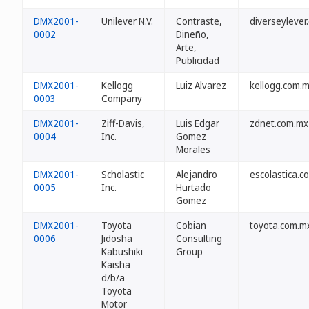
DMX2001-
Unilever N.V.
Contraste,
diverseylever
0002
Dineño,
Arte,
Publicidad
DMX2001-
Kellogg
Luiz Alvarez
kellogg.com.
0003
Company
DMX2001-
Ziff-Davis,
Luis Edgar
zdnet.com.mx
0004
Inc.
Gomez
Morales
DMX2001-
Scholastic
Alejandro
escolastica.c
0005
Inc.
Hurtado
Gomez
DMX2001-
Toyota
Cobian
toyota.com.m
0006
Jidosha
Consulting
Kabushiki
Group
Kaisha
d/b/a
Toyota
Motor