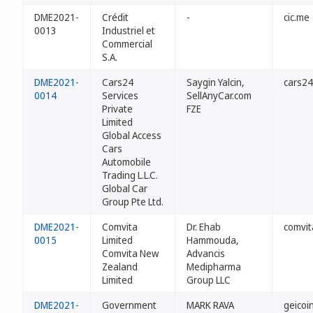
DME2021-
Crédit
-
cic.me
0013
Industriel et
Commercial
S.A.
DME2021-
Cars24
Saygin Yalcin,
cars2
0014
Services
SellAnyCar.com
Private
FZE
Limited
Global Access
Cars
Automobile
Trading L.L.C.
Global Car
Group Pte Ltd.
DME2021-
Comvita
Dr. Ehab
comvit
0015
Limited
Hammouda,
Comvita New
Advancis
Zealand
Medipharma
Limited
Group LLC
DME2021-
Government
MARK RAVA
geicoi