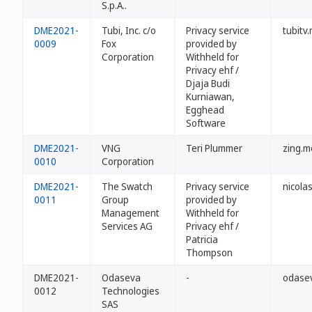
S.p.A..
DME2021-
Tubi, Inc. c/o
Privacy service
tubitv
0009
Fox
provided by
Corporation
Withheld for
Privacy ehf /
Djaja Budi
Kurniawan,
Egghead
Software
DME2021-
VNG
Teri Plummer
zing.m
0010
Corporation
DME2021-
The Swatch
Privacy service
nicola
0011
Group
provided by
Management
Withheld for
Services AG
Privacy ehf /
Patricia
Thompson
DME2021-
Odaseva
-
odase
0012
Technologies
SAS