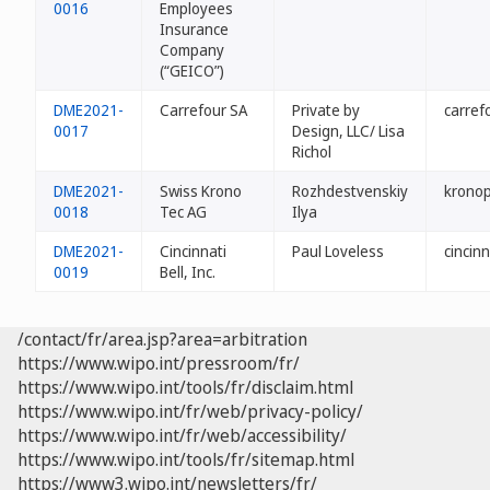
0016
Employees
Insurance
Company
(“GEICO”)
DME2021-
Carrefour SA
Private by
carref
0017
Design, LLC/ Lisa
Richol
DME2021-
Swiss Krono
Rozhdestvenskiy
kronop
0018
Tec AG
Ilya
DME2021-
Cincinnati
Paul Loveless
cincinn
0019
Bell, Inc.
/contact/fr/area.jsp?area=arbitration
https://www.wipo.int/pressroom/fr/
https://www.wipo.int/tools/fr/disclaim.html
https://www.wipo.int/fr/web/privacy-policy/
https://www.wipo.int/fr/web/accessibility/
https://www.wipo.int/tools/fr/sitemap.html
https://www3.wipo.int/newsletters/fr/