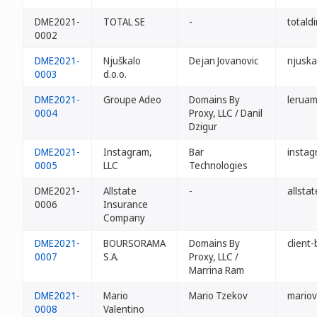
DME2021-
TOTAL SE
-
totald
0002
DME2021-
Njuškalo
Dejan Jovanovic
njuska
0003
d.o.o.
DME2021-
Groupe Adeo
Domains By
leruam
0004
Proxy, LLC / Danil
Dzigur
DME2021-
Instagram,
Bar
insta
0005
LLC
Technologies
DME2021-
Allstate
-
allsta
0006
Insurance
Company
DME2021-
BOURSORAMA
Domains By
client
0007
S.A.
Proxy, LLC /
Marrina Ram
DME2021-
Mario
Mario Tzekov
mariov
0008
Valentino