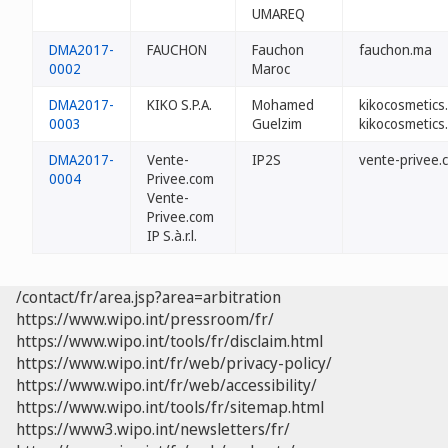
UMAREQ
DMA2017-
FAUCHON
Fauchon
fauchon.ma
0002
Maroc
DMA2017-
KIKO S.P.A.
Mohamed
kikocosmetics
0003
Guelzim
kikocosmetics
DMA2017-
Vente-
IP2S
vente-privee.
0004
Privee.com
Vente-
Privee.com
IP S.à.r.l.
/contact/fr/area.jsp?area=arbitration
https://www.wipo.int/pressroom/fr/
https://www.wipo.int/tools/fr/disclaim.html
https://www.wipo.int/fr/web/privacy-policy/
https://www.wipo.int/fr/web/accessibility/
https://www.wipo.int/tools/fr/sitemap.html
https://www3.wipo.int/newsletters/fr/