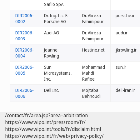
Safilo SpA
DIR2006-
Dr. Ing. h.c. F.
Dr. Alireza
porsche.ir
0002
Porsche AG
Fahimipour
DIR2006-
Audi AG
Dr. Alireza
audi.ir
0003
Fahimipour
DIR2006-
Joanne
Hostine.net
jkrowling.ir
0004
Rowling
DIR2006-
Sun
Mohammad
sun.ir
0005
Microsystems,
Mahdi
Inc.
Rafiee
DIR2006-
Dell Inc.
Mojtaba
dell-iran.ir
0006
Behnoudi
/contact/fr/area.jsp?area=arbitration
https://www.wipo.int/pressroom/fr/
https://www.wipo.int/tools/fr/disclaim.html
https://www.wipo.int/fr/web/privacy-policy/