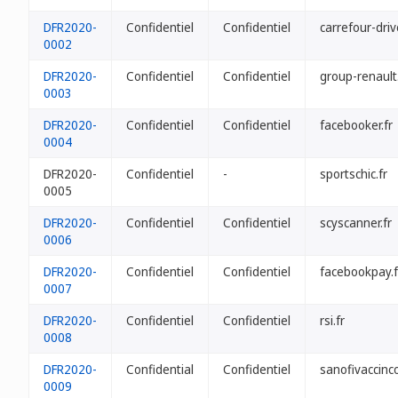
DFR2020-
Confidentiel
Confidentiel
carrefour-driv
0002
DFR2020-
Confidentiel
Confidentiel
group-renault.
0003
DFR2020-
Confidentiel
Confidentiel
facebooker.fr
0004
DFR2020-
Confidentiel
-
sportschic.fr
0005
DFR2020-
Confidentiel
Confidentiel
scyscanner.fr
0006
DFR2020-
Confidentiel
Confidentiel
facebookpay.f
0007
DFR2020-
Confidentiel
Confidentiel
rsi.fr
0008
DFR2020-
Confidential
Confidentiel
sanofivaccinco
0009