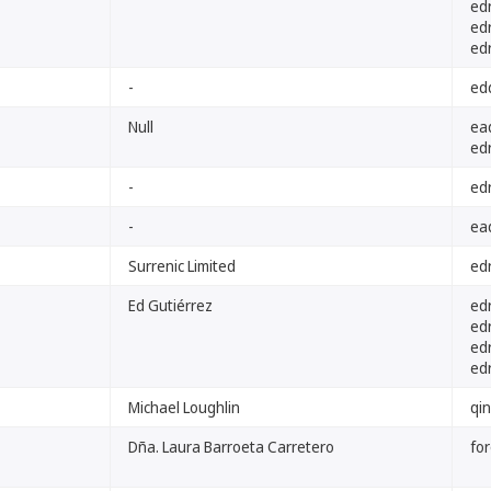
ed
ed
ed
-
ed
Null
ea
ed
-
ed
-
ea
Surrenic Limited
ed
Ed Gutiérrez
ed
ed
ed
edr
Michael Loughlin
qin
Dña. Laura Barroeta Carretero
fo