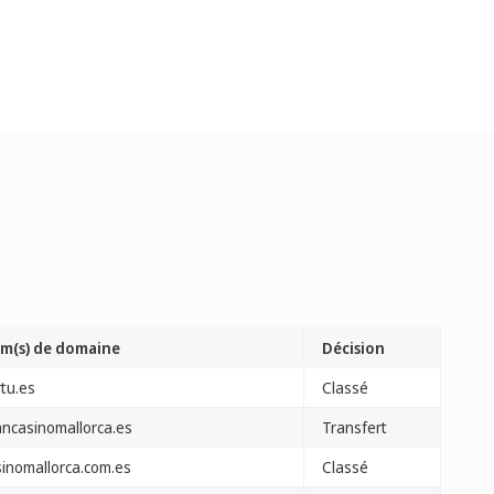
m(s) de domaine
Décision
rtu.es
Classé
ancasinomallorca.es
Transfert
sinomallorca.com.es
Classé