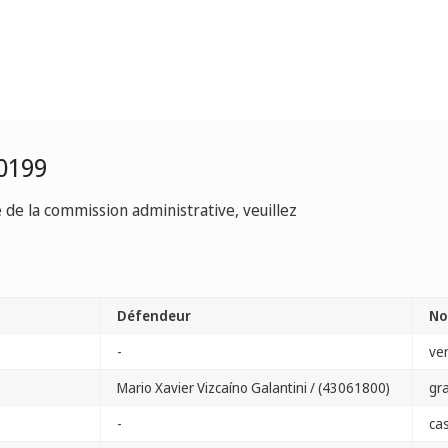
0199
e de la commission administrative, veuillez
Défendeur
No
-
ve
Mario Xavier Vizcaíno Galantini / (43061800)
gr
-
ca