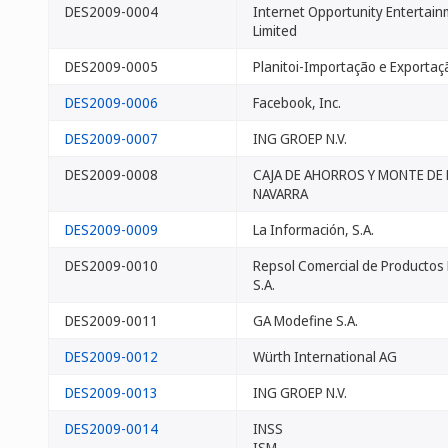
DES2009-0004
Internet Opportunity Entertain
Limited
DES2009-0005
Planitoi-Importação e Exportaçã
DES2009-0006
Facebook, Inc.
DES2009-0007
ING GROEP N.V.
DES2009-0008
CAJA DE AHORROS Y MONTE DE 
NAVARRA
DES2009-0009
La Información, S.A.
DES2009-0010
Repsol Comercial de Productos 
S.A.
DES2009-0011
GA Modefine S.A.
DES2009-0012
Würth International AG
DES2009-0013
ING GROEP N.V.
DES2009-0014
INSS
ISM