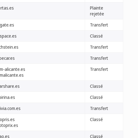
ertas.es
Plainte
rejetée
pgate.es
Transfert
space.es
Classé
chstein.es
Transfert
becar.es
Transfert
m-alicante.es
Transfert
amalicante.es
arshare.es
Classé
irina.es
Classé
ivia.com.es
Transfert
opris.es
Classé
otoprix.es
ao.es
Classé