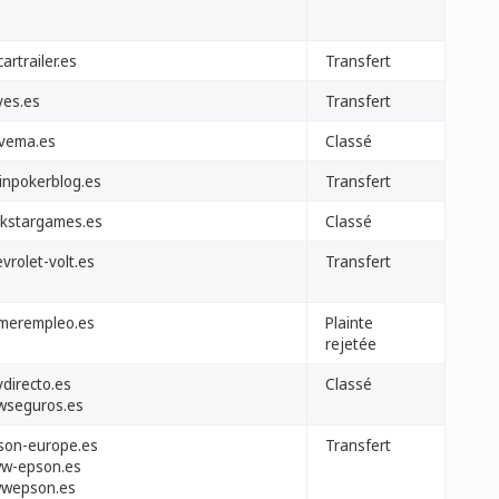
artrailer.es
Transfert
ves.es
Transfert
lvema.es
Classé
inpokerblog.es
Transfert
ckstargames.es
Classé
vrolet-volt.es
Transfert
imerempleo.es
Plainte
rejetée
vdirecto.es
Classé
wseguros.es
son-europe.es
Transfert
w-epson.es
wepson.es