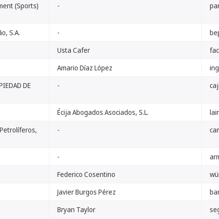
ment (Sports)
-
pa
o, S.A.
-
be
Usta Cafer
fa
Amario Díaz López
ing
PIEDAD DE
-
ca
Écija Abogados Asociados, S.L.
la
Petrolíferos,
-
ca
-
ar
Federico Cosentino
wü
Javier Burgos Pérez
ba
Bryan Taylor
se