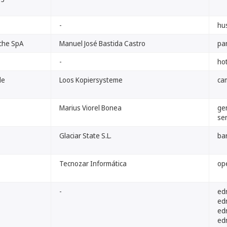
-
hu
che SpA
Manuel José Bastida Castro
pa
-
ho
de
Loos Kopiersysteme
ca
Marius Viorel Bonea
gen
ser
Glaciar State S.L.
ba
Tecnozar Informática
op
-
ed
ed
ed
ed