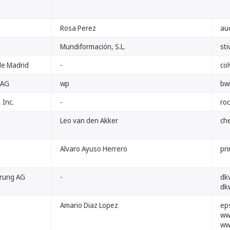
Rosa Perez
auc
Mundiformación, S.L.
sti
 de Madrid
-
co
 AG
wp
bw
 Inc.
-
ro
Leo van den Akker
che
.
Alvaro Ayuso Herrero
pr
erung AG
-
dk
dk
Amario Diaz Lopez
ep
ww
ww