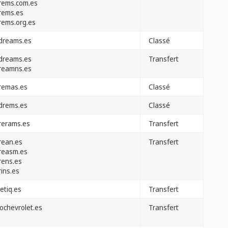
rems.com.es
rems.es
rems.org.es
dreams.es
Classé
dreams.es
Transfert
reamns.es
remas.es
Classé
drems.es
Classé
rerams.es
Transfert
rean.es
Transfert
reasm.es
rens.es
ins.es
etiq.es
Transfert
rochevrolet.es
Transfert