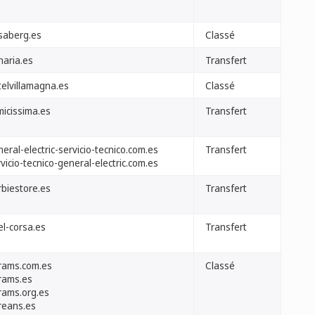
saberg.es
Classé
naria.es
Transfert
telvillamagna.es
Classé
micissima.es
Transfert
eral-electric-servicio-tecnico.com.es
Transfert
vicio-tecnico-general-electric.com.es
rbiestore.es
Transfert
el-corsa.es
Transfert
rams.com.es
Classé
rams.es
rams.org.es
reans.es