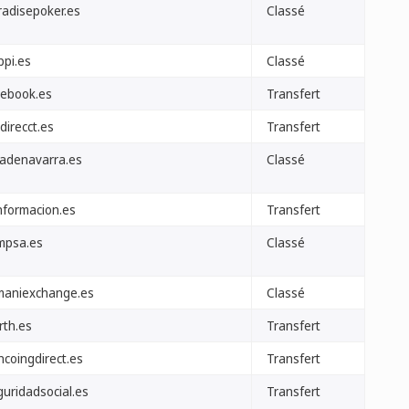
radisepoker.es
Classé
ppi.es
Classé
cebook.es
Transfert
direcct.es
Transfert
jadenavarra.es
Classé
informacion.es
Transfert
mpsa.es
Classé
maniexchange.es
Classé
rth.es
Transfert
ncoingdirect.es
Transfert
guridadsocial.es
Transfert