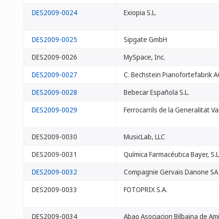
DES2009-0024
Exiopia S.L.
DES2009-0025
Sipgate GmbH
DES2009-0026
MySpace, Inc.
DES2009-0027
C. Bechstein Pianofortefabrik 
DES2009-0028
Bebecar Española S.L.
DES2009-0029
Ferrocarrils de la Generalitat V
DES2009-0030
MusicLab, LLC
DES2009-0031
Química Farmacéutica Bayer, S.L
DES2009-0032
Compagnie Gervais Danone SA
DES2009-0033
FOTOPRIX S.A.
DES2009-0034
Abao Asociacion Bilbaina de Am