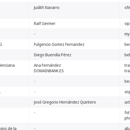
Judith Navarro
of
Ralf Germer
si
-
my
AG
Fulgencio Gomez Fernandez
be
Diego Buendía Pérez
be
alenciana
Ana Fernández
tra
DOMAINBANK.ES
tr
-
be
.
-
asp
José Gregorio Hernández Quintero
act
-
fot
ph
igos de la
-
ab