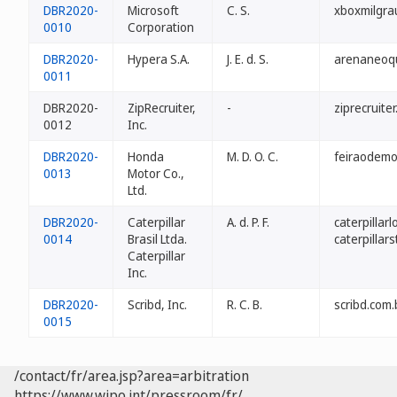
DBR2020-
Microsoft
C. S.
xboxmilgra
0010
Corporation
DBR2020-
Hypera S.A.
J. E. d. S.
arenaneoqu
0011
DBR2020-
ZipRecruiter,
-
ziprecruite
0012
Inc.
DBR2020-
Honda
M. D. O. C.
feiraodemo
0013
Motor Co.,
Ltd.
DBR2020-
Caterpillar
A. d. P. F.
caterpillarl
0014
Brasil Ltda.
caterpillar
Caterpillar
Inc.
DBR2020-
Scribd, Inc.
R. C. B.
scribd.com.
0015
/contact/fr/area.jsp?area=arbitration
https://www.wipo.int/pressroom/fr/