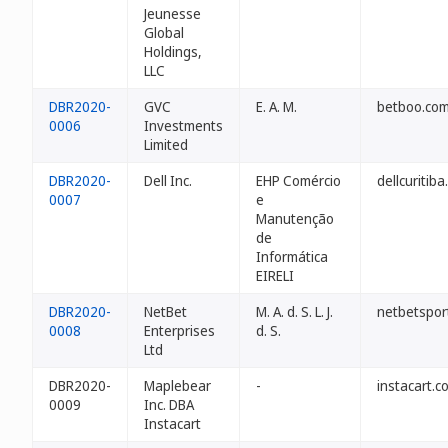
Jeunesse
Global
Holdings,
LLC
DBR2020-
GVC
E. A. M.
betboo.com
0006
Investments
Limited
DBR2020-
Dell Inc.
EHP Comércio
dellcuritiba
0007
e
Manutenção
de
Informática
EIRELI
DBR2020-
NetBet
M. A. d. S. L. J.
netbetspor
0008
Enterprises
d. S.
Ltd
DBR2020-
Maplebear
-
instacart.c
0009
Inc. DBA
Instacart