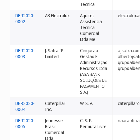
Técnica
DBR2020-
AB Electrolux
Aquitec
electroluxa
0002
Assistencia
Tecnica
Comercial
Ltda Me
DBR2020-
J. Safra IP
Cingucap
ajsafra.com
0003
Limited
Gestão E
albertojsa
Administração
grupoalber
Recursos Ltda
grupoalber
(ASA BANK
SOLUÇÕES DE
PAGAMENTO
S.A.)
DBR2020-
Caterpillar
W. S. V.
caterpillaro
0004
Inc.
DBR2020-
Jeunesse
C. S. P.
naaraoficia
0005
Brasil
Permuta Livre
Comercial
Ltda.