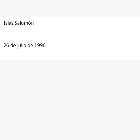
por el que se Establece la Organización Mundial del
Comercio
Islas Salomón
26 de julio de 1996