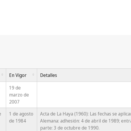
 de La Haya (1960)
(Total Miembros: 34)
En Vigor
Detalles
e
19 de
marzo de
2007
e
1 de agosto
Acta de La Haya (1960): Las fechas se aplic
de 1984
Alemana: adhesión: 4 de abril de 1989; entr
parte: 3 de octubre de 1990.