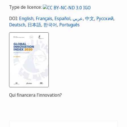
Type de licence:
DOI:
English
,
Français
,
Español
,
عربي
,
中文
,
Русский
,
Deutsch
,
日本語
,
한국어
,
Português
Qui financera l’innovation?