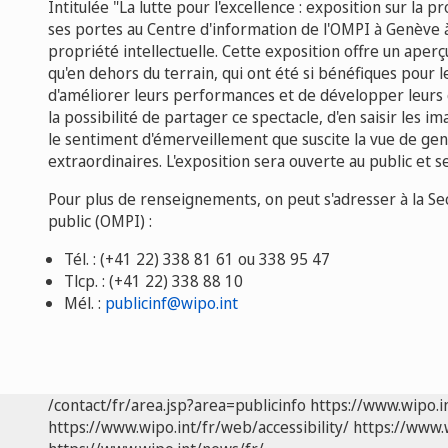
Intitulée "La lutte pour l'excellence : exposition sur la pr
ses portes au Centre d'information de l'OMPI à Genève à
propriété intellectuelle. Cette exposition offre un aperç
qu'en dehors du terrain, qui ont été si bénéfiques pour l
d'améliorer leurs performances et de développer leurs c
la possibilité de partager ce spectacle, d'en saisir les 
le sentiment d'émerveillement que suscite la vue de gen
extraordinaires. L'exposition sera ouverte au public et se
Pour plus de renseignements, on peut s'adresser à la Sec
public (OMPI) :
Tél. : (+41 22) 338 81 61 ou 338 95 47
Tlcp. : (+41 22) 338 88 10
Mél. :
publicinf@wipo.int
/contact/fr/area.jsp?area=publicinfo
https://www.wipo.i
https://www.wipo.int/fr/web/accessibility/
https://www.