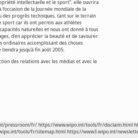
opriété intellectuelle et le sport", elle ouvrira
 l'occasion de la Journée mondiale de la
u des progrès techniques, tant sur le terrain
e sport car ils ont permis aux athlètes
apacités naturelles et nous ont donné à tous
images, d'en apprécier la beauté et de savourer
s ordinaires accomplissant des choses
 tiendra jusqu'à fin août 2005.
tion des relations avec les médias et avec le
nt/pressroom/fr/
https://www.wipo.int/tools/fr/disclaim.html
h
wipo.int/tools/fr/sitemap.html
https://www3.wipo.int/newslette