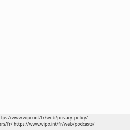
ttps://www.wipo.int/fr/web/privacy-policy/
rs/fr/
https://www.wipo.int/fr/web/podcasts/