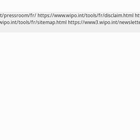
nt/pressroom/fr/
https://www.wipo.int/tools/fr/disclaim.html
ht
wipo.int/tools/fr/sitemap.html
https://www3.wipo.int/newslette