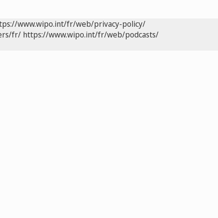
tps://www.wipo.int/fr/web/privacy-policy/
rs/fr/
https://www.wipo.int/fr/web/podcasts/