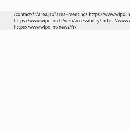
/contact/fr/area.jsp?area=meetings
https://www.wipo.i
https://www.wipo.int/fr/web/accessibility/
https://www.
https://www.wipo.int/news/fr/