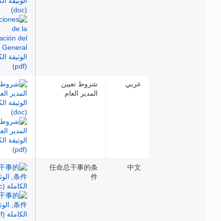
عربي
شروط تعيين
المدير العام
任命总干事的条
中文
件