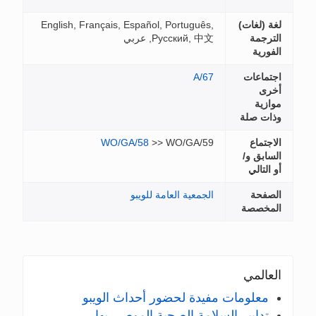
(لغات)
English, Français, Español, Português,
جمة
Русский, 中文, عربي
رية
اعات
A/67
ى
ية
 صلة
ماع
>> WO/GA/59
WO/GA/58
بق و/
تالي
حة
الجمعية العامة للويبو
خصصة
المي
علومات مفيدة لحضور أحداث الويبو
دابير السلامة الصحية الموصى بها