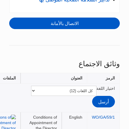
الاتصال بالأمانة
ق الاجتماع
ز
العنوان
الملفات
ر اللغة
Conditions of
English
WO/GA/5
Appointment of
the Director