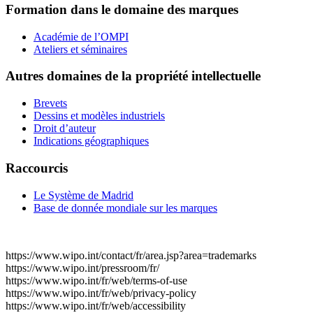
Formation dans le domaine des marques
Académie de l’OMPI
Ateliers et séminaires
Autres domaines de la propriété intellectuelle
Brevets
Dessins et modèles industriels
Droit d’auteur
Indications géographiques
Raccourcis
Le Système de Madrid
Base de donnée mondiale sur les marques
https://www.wipo.int/contact/fr/area.jsp?area=trademarks
https://www.wipo.int/pressroom/fr/
https://www.wipo.int/fr/web/terms-of-use
https://www.wipo.int/fr/web/privacy-policy
https://www.wipo.int/fr/web/accessibility