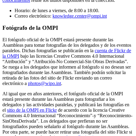
conocimientos
reúne los títulos disponibles en la colección.
Horario: de lunes a viernes, de 8:00 a 18:00.
Correo electrónico:
knowledge.center@ompi.int
Fotógrafo de la OMPI
El fotógrafo oficial de la OMPI estará presente durante las
Asambleas para tomar fotografías de los delegados y de los eventos
paralelos. Dichas fotografías se publicarán en la
cuenta de Flickr de
la OMPI
bajo las licencias Creative Commons 4.0 Internacional
“Atribución” y “Atribución-No Comercial-Sin Obras Derivadas”.
Se ruega a los delegados que informen al fotógrafo si no desean ser
fotografiados durante las Asambleas. También podrán solicitar la
retirada de las fotos del sitio de Flickr enviando un correo
electrónico a
photos@wipo.int
.
Al igual que en años anteriores, el fotógrafo oficial de la OMPI
estará presente durante las Asambleas para fotografiar a los
delegados y las actividades paralelas, y publicará las fotografías en
el
sitio de la OMPI en Flickr
de acuerdo con la licencia Creative
Commons 4.0 Internacional “Reconocimiento”-y “Reconocimiento-
SinObraDerivada”. Los delegados que prefieran no ser
fotografiados pueden señalarlo al fotógrafo durante las Asambleas.
Por otra parte, se puede hacer retirar una fotografía del sitio Flickr si