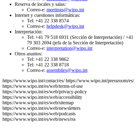
Reserva de locales y salas:
Correo-e:
meetings@wipo.int
Internet y cuestiones informáticas:
Tel: +41 22 338 8574
Correo-e:
helpdesk@wipo.int
Interpretación:
Tel: +41 79 518 6931 (Sección de Interpretación) / +41
79 303 2694 (jefa de la Sección de Interpretación)
Correo-e:
interpretation@wipo.int
Otros asuntos:
Tel: +41 22 338 9862
Tel: +41 22 338 8718
Correo-e:
assemblies@wipo.int
https://www.wipo.int/contact/es/
https://www.wipo.int/pressroom/es/
https://www.wipo.int/es/web/terms-of-use
https://www.wipo.int/es/web/privacy-policy
https://www.wipo.int/es/web/accessibility
https://www.wipo.int/es/web/sitemap
https://www.wipo.int/es/web/newsletters
https://www.wipo.int/es/web/podcasts
https://www.wipo.int/es/web/news/rss