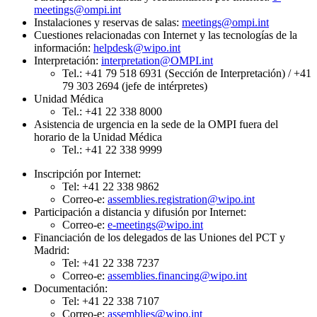
meetings@ompi.int
Instalaciones y reservas de salas:
meetings@ompi.int
Cuestiones relacionadas con Internet y las tecnologías de la
información:
helpdesk@wipo.int
Interpretación:
interpretation@OMPI.int
Tel.: +41 79 518 6931 (Sección de Interpretación) / +41
79 303 2694 (jefe de intérpretes)
Unidad Médica
Tel.: +41 22 338 8000
Asistencia de urgencia en la sede de la OMPI fuera del
horario de la Unidad Médica
Tel.: +41 22 338 9999
Inscripción por Internet:
Tel: +41 22 338 9862
Correo-e:
assemblies.registration@wipo.int
Participación a distancia y difusión por Internet:
Correo-e:
e-meetings@wipo.int
Financiación de los delegados de las Uniones del PCT y
Madrid:
Tel: +41 22 338 7237
Correo-e:
assemblies.financing@wipo.int
Documentación:
Tel: +41 22 338 7107
Correo-e:
assemblies@wipo.int