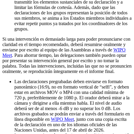
transmitir los elementos sustanciales de su declaración y a
limitar las fórmulas de cortesía. Además, dado que las
declaraciones de los grupos representan la posición de todos
sus miembros, se anima a los Estados miembros individuales a
evitar repetir puntos ya tratados por los coordinadores de los
grupos.
Si una intervención es demasiado larga para poder pronunciarse con
claridad en el tiempo recomendado, deberá resumirse oralmente y
enviarse por escrito al equipo de las Asambleas a través de
WIPO
Meet
. Para ahorrar tiempo, las delegaciones también pueden optar
por presentar su intervención general por escrito y no tomar la
palabra. Todas las intervenciones, incluidas las que no se pronuncien
oralmente, se reproducirán íntegramente en el informe final.
Las declaraciones pregrabadas deben enviarse en formato
panorámico (16:9), no en formato vertical de “selfi”, y deben
estar en archivos MOV o MP4 con una calidad mínima de
720 p, preferiblemente de 1080 p. El orador deberá mirar a la
cámara y dirigirse a ella mientras habla. El nivel de audio
deberá ser de al menos -6 dB y no superar los 0 dB. Los
archivos grabados se podrán enviar a través del formulario en
línea disponible en
WIPO Meet
, junto con una copia escrita
de la declaración en uno de los idiomas oficiales de las
Naciones Unidas, antes del 17 de abril de 2026.