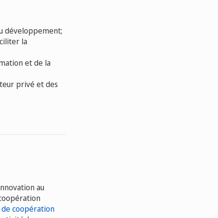
e du développement;
liter la
mation et de la
teur privé et des
innovation au
 coopération
s de coopération