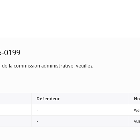
6-0199
e de la commission administrative, veuillez
Défendeur
No
-
war
-
vu