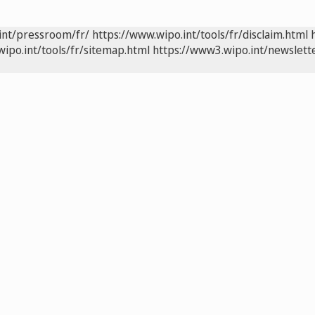
int/pressroom/fr/
https://www.wipo.int/tools/fr/disclaim.html
wipo.int/tools/fr/sitemap.html
https://www3.wipo.int/newslette