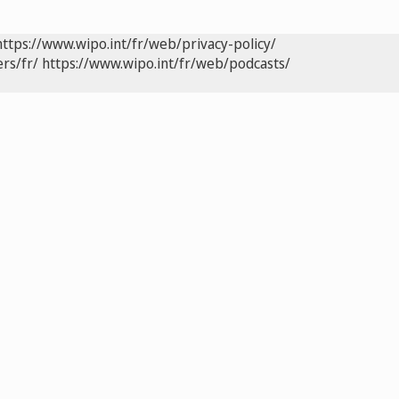
https://www.wipo.int/fr/web/privacy-policy/
rs/fr/
https://www.wipo.int/fr/web/podcasts/