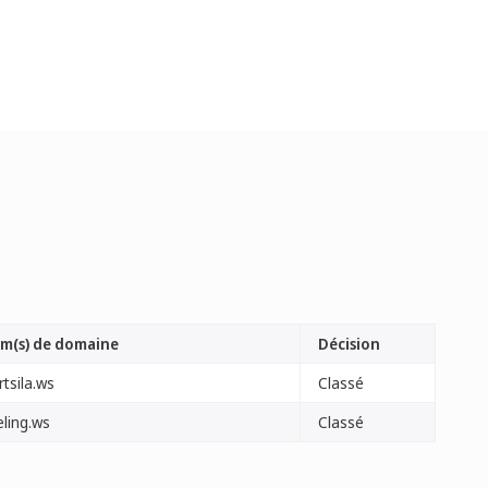
m(s) de domaine
Décision
tsila.ws
Classé
eling.ws
Classé