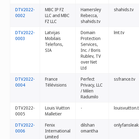
DTV2022-
MBC IP FZ
Hamersley
shahids.tv
0002
LLC and MBC
Rebecca,
FZ LLC
shahids.tv
DTV2022-
Latvijas
Domain
lmt.tv
0003
Mobilais
Protection
Telefons,
Services,
SIA
Inc. / Boris
Rublev, TV
over Net
Ltd
DTV2022-
France
Perfect
ssfrance.tv
0004
Télévisions
Privacy, LLC
/ Milen
Radumilo
DTV2022-
Louis Vuitton
-
louisvuitton.
0005
Malletier
DTV2022-
Fenix
dilshan
onlyfansleak
0006
International
omantha
Limited