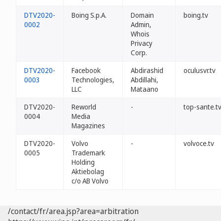
DTV2020-
Boing S.p.A.
Domain
boing.tv
0002
Admin,
Whois
Privacy
Corp.
DTV2020-
Facebook
Abdirashid
oculusvr.tv
0003
Technologies,
Abdillahi,
LLC
Mataano
DTV2020-
Reworld
-
top-sante.t
0004
Media
Magazines
DTV2020-
Volvo
-
volvoce.tv
0005
Trademark
Holding
Aktiebolag
c/o AB Volvo
/contact/fr/area.jsp?area=arbitration