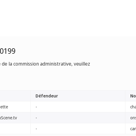
-0199
e de la commission administrative, veuillez
Défendeur
No
lette
-
cha
nScene.tv
-
on
-
ca