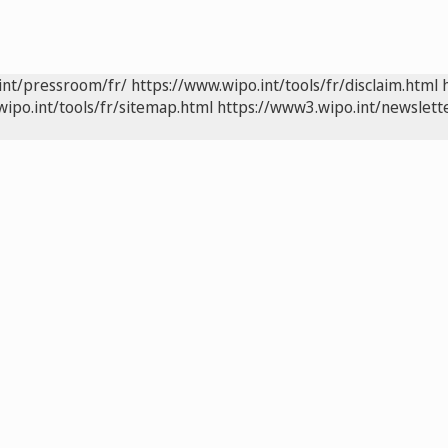
int/pressroom/fr/
https://www.wipo.int/tools/fr/disclaim.html
wipo.int/tools/fr/sitemap.html
https://www3.wipo.int/newslette