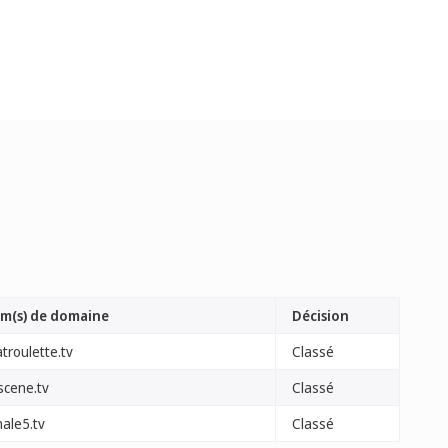
m(s) de domaine
Décision
troulette.tv
Classé
scene.tv
Classé
nale5.tv
Classé