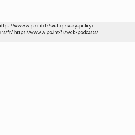
https://www.wipo.int/fr/web/privacy-policy/
rs/fr/
https://www.wipo.int/fr/web/podcasts/